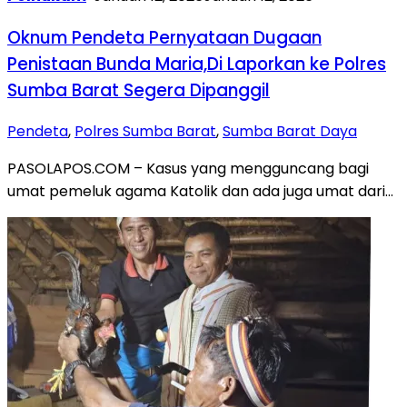
Oknum Pendeta Pernyataan Dugaan
Penistaan Bunda Maria,Di Laporkan ke Polres
Sumba Barat Segera Dipanggil
Pendeta
,
Polres Sumba Barat
,
Sumba Barat Daya
PASOLAPOS.COM – Kasus yang mengguncang bagi
umat pemeluk agama Katolik dan ada juga umat dari…