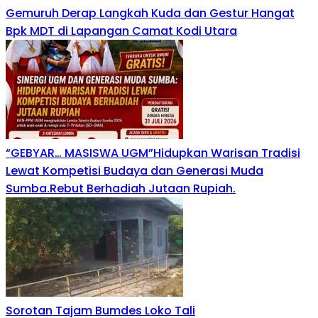
Gemuruh Derap Langkah Kuda dan Gestur Hangat
Bpk MDT di Lapangan Camat Kodi Utara
“GEBYAR… MASISWA UGM”Hidupkan Warisan Tradisi
Lewat Kompetisi Budaya dan Generasi Muda
Sumba.Rebut Berhadiah Jutaan Rupiah.
Sorotan Tajam Bumdes Loko Tali