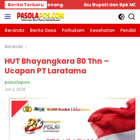
Langsung
Berita Terbaru
Ibu Bupati dan Bpk MDT Hadir Acara Pengukuhan K
ke
konten
Beranda
Berita Desa
Polhukam
Kesehatan
Pendidi
Beranda
HUT Bhayangkara 80 Thn –
Ucapan PT Laratama
pasolapos
Juli 2, 2026