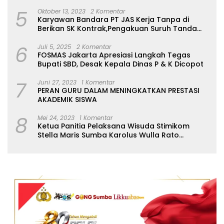
5
Oktober 13, 2023
2 Komentar
Karyawan Bandara PT JAS Kerja Tanpa di
Berikan SK Kontrak,Pengakuan Suruh Tanda
Tangan Tanpa di Bacakan Isinya
6
Juli 5, 2025
2 Komentar
FOSMAS Jakarta Apresiasi Langkah Tegas
Bupati SBD, Desak Kepala Dinas P & K Dicopot
7
Juni 27, 2023
1 Komentar
PERAN GURU DALAM MENINGKATKAN PRESTASI
AKADEMIK SISWA
8
Mei 24, 2023
1 Komentar
Ketua Panitia Pelaksana Wisuda Stimikom
Stella Maris Sumba Karolus Wulla Rato
S.KM.,MM. Pertegas Batas Pendaftaran Wisuda