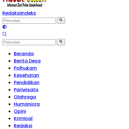
Redaksi
Indeks
Beranda
Berita Desa
Polhukam
Kesehatan
Pendidikan
Pariwisata
Olahraga
Humaniora
Opini
Kriminal
Redaksi