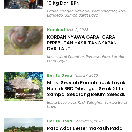
10 Kg Dari BPN
Badan Pangan Nasional
,
Kodi Balaghar
,
Kodi
Bangedo
,
Sumba Barat Daya
Kriminal
Mei 18, 2023
KORBAN NYAWA GARA-GARA
PEREBUTAN HASIL TANGKAPAN
DARI LAUT
Kasus
,
Kodi Balaghar
,
Pembunuhan
,
Sumba
Barat Daya
Berita Desa
April 27, 2023
Miris! Sebuah Rumah tidak Layak
Huni di SBD Dibangun Sejak 2015
Sampai Sekarang Belum Selesai.
Berita Desa
,
Kodi
,
Kodi Balaghar
,
Sumba Barat
Daya
Berita Desa
Februari 9, 2023
Rato Adat Berterimakasih Pada