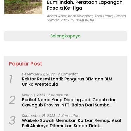
Bumi Indah, Perataan Lapangan
Pasola Ke-tiga
Acara Adat
,
Kodi Balaghar
,
Kodi Utara
,
Pasola
Sumba 2023
,
PT BUMI INDAH
Selengkapnya
Popular Post
1
Desember 22, 2022
2 Komentar
Rektor Resmi Lantik Pengurus BEM dan BLM
Unika Weetebula
2
Maret 3, 2023
2 Komentar
Berikut Nama Yang Dipoling Jadi Cagub dan
Cawagub Provinsi NTT, Balon Dari Sumba
Belum Ada
3
September 21, 2023
2 Komentar
Waikelo Sawah Memakan Korban,Remaja Asal
Peli Akhirnya Ditemukan Sudah Tidak
Bernyawa