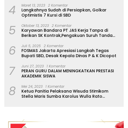
4
Maret 13, 2023
2 Komentar
Langkahnya Sudah di Persiapkan, Golkar
Optimistis 7 Kursi di SBD
5
Oktober 13, 2023
2 Komentar
Karyawan Bandara PT JAS Kerja Tanpa di
Berikan SK Kontrak,Pengakuan Suruh Tanda
Tangan Tanpa di Bacakan Isinya
6
Juli 5, 2025
2 Komentar
FOSMAS Jakarta Apresiasi Langkah Tegas
Bupati SBD, Desak Kepala Dinas P & K Dicopot
7
Juni 27, 2023
1 Komentar
PERAN GURU DALAM MENINGKATKAN PRESTASI
AKADEMIK SISWA
8
Mei 24, 2023
1 Komentar
Ketua Panitia Pelaksana Wisuda Stimikom
Stella Maris Sumba Karolus Wulla Rato
S.KM.,MM. Pertegas Batas Pendaftaran Wisuda