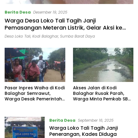
Berita Desa
Desember 19, 2025
Warga Desa Loko Tali Tagih Janji
Pemasangan Meteran Listrik, Gelar Aksi ke
Kantor Camat Kodi Balaghar
Desa Loko Tali
,
Kodi Balaghar
,
Sumba Barat Daya
Pasar Inpres Waiha di Kodi
Akses Jalan di Kodi
Balaghar Semrawut,
Balaghar Rusak Parah,
Warga Desak Pemerintah
Warga Minta Pemkab SBD
Segera Benahi
Segera Bertindak
Berita Desa
September 16, 2025
Warga Loko Tali Tagih Janji
Penerangan, Kades Diduga