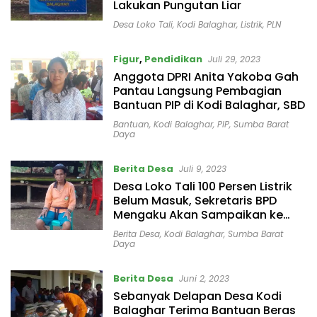
Lakukan Pungutan Liar
Desa Loko Tali
,
Kodi Balaghar
,
Listrik
,
PLN
Figur
,
Pendidikan
Juli 29, 2023
Anggota DPRI Anita Yakoba Gah
Pantau Langsung Pembagian
Bantuan PIP di Kodi Balaghar, SBD
Bantuan
,
Kodi Balaghar
,
PIP
,
Sumba Barat
Daya
Berita Desa
Juli 9, 2023
Desa Loko Tali 100 Persen Listrik
Belum Masuk, Sekretaris BPD
Mengaku Akan Sampaikan ke
Pemerintah
Berita Desa
,
Kodi Balaghar
,
Sumba Barat
Daya
Berita Desa
Juni 2, 2023
Sebanyak Delapan Desa Kodi
Balaghar Terima Bantuan Beras