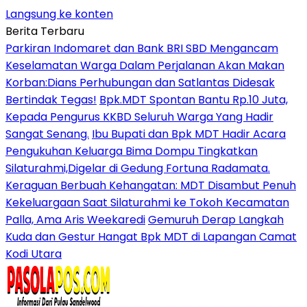
Langsung ke konten
Berita Terbaru
Parkiran Indomaret dan Bank BRI SBD Mengancam
Keselamatan Warga Dalam Perjalanan Akan Makan
Korban:Dians Perhubungan dan Satlantas Didesak
Bertindak Tegas!
Bpk.MDT Spontan Bantu Rp.10 Juta,
Kepada Pengurus KKBD Seluruh Warga Yang Hadir
Sangat Senang.
Ibu Bupati dan Bpk MDT Hadir Acara
Pengukuhan Keluarga Bima Dompu Tingkatkan
Silaturahmi,Digelar di Gedung Fortuna Radamata.
Keraguan Berbuah Kehangatan: MDT Disambut Penuh
Kekeluargaan Saat Silaturahmi ke Tokoh Kecamatan
Palla, Ama Aris Weekaredi
Gemuruh Derap Langkah
Kuda dan Gestur Hangat Bpk MDT di Lapangan Camat
Kodi Utara