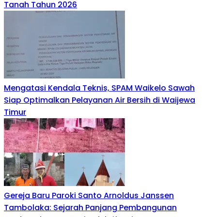
Tanah Tahun 2026
Mengatasi Kendala Teknis, SPAM Waikelo Sawah
Siap Optimalkan Pelayanan Air Bersih di Waijewa
Timur
Gereja Baru Paroki Santo Arnoldus Janssen
Tambolaka: Sejarah Panjang Pembangunan