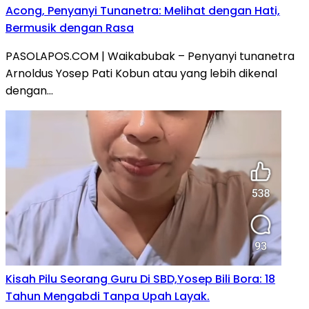
Acong, Penyanyi Tunanetra: Melihat dengan Hati,
Bermusik dengan Rasa
PASOLAPOS.COM | Waikabubak – Penyanyi tunanetra
Arnoldus Yosep Pati Kobun atau yang lebih dikenal
dengan…
Kisah Pilu Seorang Guru Di SBD,Yosep Bili Bora: 18
Tahun Mengabdi Tanpa Upah Layak.