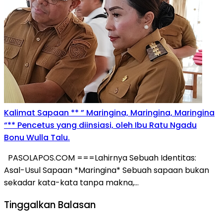
Kalimat Sapaan ** ” Maringina, Maringina, Maringina
“** Pencetus yang diinsiasi, oleh Ibu Ratu Ngadu
Bonu Wulla Talu.
PASOLAPOS.COM ===Lahirnya Sebuah Identitas:
Asal-Usul Sapaan *Maringina* Sebuah sapaan bukan
sekadar kata-kata tanpa makna,…
Tinggalkan Balasan