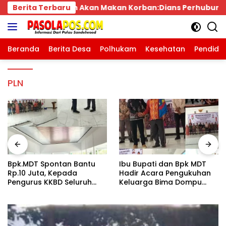
Langsung
kan Korban:Dians Perhubungan dan Satlantas Didesak B
Berita Terbaru
ke
konten
Beranda
Berita Desa
Polhukam
Kesehatan
Pendidi
PLN
Bpk.MDT Spontan Bantu
Ibu Bupati dan Bpk MDT
Rp.10 Juta, Kepada
Hadir Acara Pengukuhan
Pengurus KKBD Seluruh
Keluarga Bima Dompu
Warga Yang Hadir Sangat
Tingkatkan
Senang.
Silaturahmi,Digelar di
Gedung Fortuna
Radamata.