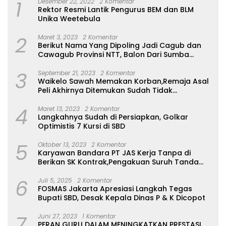
1
Desember 22, 2022
2 Komentar
Rektor Resmi Lantik Pengurus BEM dan BLM
Unika Weetebula
2
Maret 3, 2023
2 Komentar
Berikut Nama Yang Dipoling Jadi Cagub dan
Cawagub Provinsi NTT, Balon Dari Sumba
Belum Ada
3
September 21, 2023
2 Komentar
Waikelo Sawah Memakan Korban,Remaja Asal
Peli Akhirnya Ditemukan Sudah Tidak
Bernyawa
4
Maret 13, 2023
2 Komentar
Langkahnya Sudah di Persiapkan, Golkar
Optimistis 7 Kursi di SBD
5
Oktober 13, 2023
2 Komentar
Karyawan Bandara PT JAS Kerja Tanpa di
Berikan SK Kontrak,Pengakuan Suruh Tanda
Tangan Tanpa di Bacakan Isinya
6
Juli 5, 2025
2 Komentar
FOSMAS Jakarta Apresiasi Langkah Tegas
Bupati SBD, Desak Kepala Dinas P & K Dicopot
7
Juni 27, 2023
1 Komentar
PERAN GURU DALAM MENINGKATKAN PRESTASI