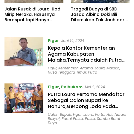
Jalan Rusak di Loura, Kodi
Tragedi Buaya di SBD :
Mirip Neraka, Harusnya
Jasad Albina Doki Bili
Beraspal tapi Hanya
Ditemukan Tak Jauh dari
Agregat di Bantu oleh
Lokasi Kejadian
Bumi Indah.
Figur
Juni 14, 2024
Kepala Kantor Kementerian
Agama Kabupaten
Malaka,Ternyata adalah Putra
Loura
Figur
,
Kementrian Agama
,
Loura
,
Malaka
,
Nusa Tenggara Timur
,
Putra
Figur
,
Polhukam
Mei 2, 2024
Putra Loura Pertama Mendaftar
Sebagai Calon Bupati ke
Hanura,Gerbong Loda Pada
Menjadi Spirit !!!
Calon Bupati
,
Figur
,
Loura
,
Partai Hati Nurani
Rakyat
,
Partai Politik
,
Politik
,
Sumba Barat
Daya