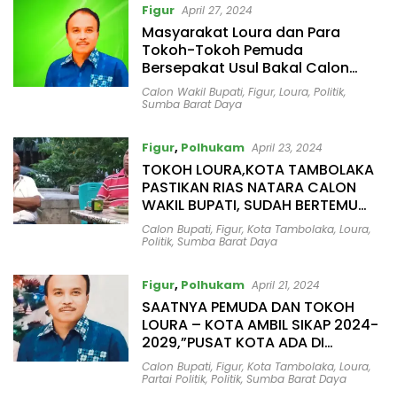
Figur
April 27, 2024
Masyarakat Loura dan Para
Tokoh-Tokoh Pemuda
Bersepakat Usul Bakal Calon
Wakil Bupati Zakarias Natara
Calon Wakil Bupati
,
Figur
,
Loura
,
Politik
,
Sumba Barat Daya
Figur
,
Polhukam
April 23, 2024
TOKOH LOURA,KOTA TAMBOLAKA
PASTIKAN RIAS NATARA CALON
WAKIL BUPATI, SUDAH BERTEMU
DENGAN GERA MALITI
Calon Bupati
,
Figur
,
Kota Tambolaka
,
Loura
,
Politik
,
Sumba Barat Daya
Figur
,
Polhukam
April 21, 2024
SAATNYA PEMUDA DAN TOKOH
LOURA – KOTA AMBIL SIKAP 2024-
2029,”PUSAT KOTA ADA DI
LOURA,SEPAKAT JANGAN JADI
Calon Bupati
,
Figur
,
Kota Tambolaka
,
Loura
,
PENONTON”
Partai Politik
,
Politik
,
Sumba Barat Daya