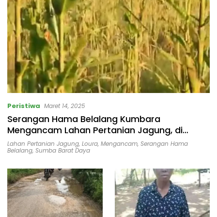
Bertindak Tegas!
Peristiwa
Maret 14, 2025
Serangan Hama Belalang Kumbara
Mengancam Lahan Pertanian Jagung, di
Kecamatan Loura, Sumba Barat Daya
Lahan Pertanian Jagung
,
Loura
,
Mengancam
,
Serangan Hama
Belalang
,
Sumba Barat Daya