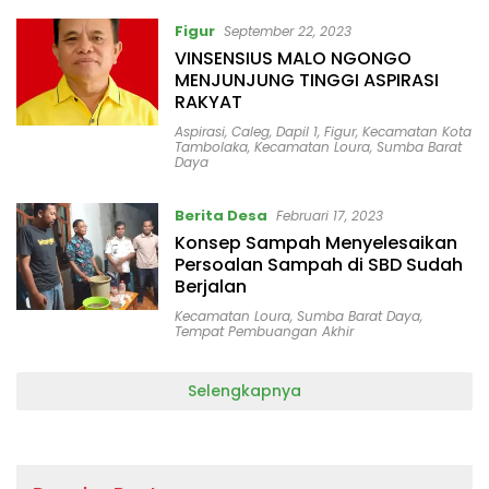
Figur
September 22, 2023
VINSENSIUS MALO NGONGO
MENJUNJUNG TINGGI ASPIRASI
RAKYAT
Aspirasi
,
Caleg
,
Dapil 1
,
Figur
,
Kecamatan Kota
Tambolaka
,
Kecamatan Loura
,
Sumba Barat
Daya
Berita Desa
Februari 17, 2023
Konsep Sampah Menyelesaikan
Persoalan Sampah di SBD Sudah
Berjalan
Kecamatan Loura
,
Sumba Barat Daya
,
Tempat Pembuangan Akhir
Selengkapnya