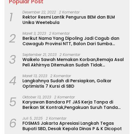
Popular Post
1
Desember 22, 2022
2 Komentar
Rektor Resmi Lantik Pengurus BEM dan BLM
Unika Weetebula
2
Maret 3, 2023
2 Komentar
Berikut Nama Yang Dipoling Jadi Cagub dan
Cawagub Provinsi NTT, Balon Dari Sumba
Belum Ada
3
September 21, 2023
2 Komentar
Waikelo Sawah Memakan Korban,Remaja Asal
Peli Akhirnya Ditemukan Sudah Tidak
Bernyawa
4
Maret 13, 2023
2 Komentar
Langkahnya Sudah di Persiapkan, Golkar
Optimistis 7 Kursi di SBD
5
Oktober 13, 2023
2 Komentar
Karyawan Bandara PT JAS Kerja Tanpa di
Berikan SK Kontrak,Pengakuan Suruh Tanda
Tangan Tanpa di Bacakan Isinya
6
Juli 5, 2025
2 Komentar
FOSMAS Jakarta Apresiasi Langkah Tegas
Bupati SBD, Desak Kepala Dinas P & K Dicopot