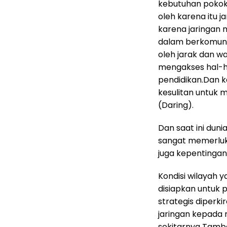
kebutuhan pokok
oleh karena itu 
karena jaringan
dalam berkomunik
oleh jarak dan w
mengakses hal-h
pendidikan.Dan 
kesulitan untuk 
(Daring).
Dan saat ini duni
sangat memerluk
juga kepentinga
Kondisi wilayah y
disiapkan untuk
strategis diper
jaringan kepada 
sekitarnya Tamb