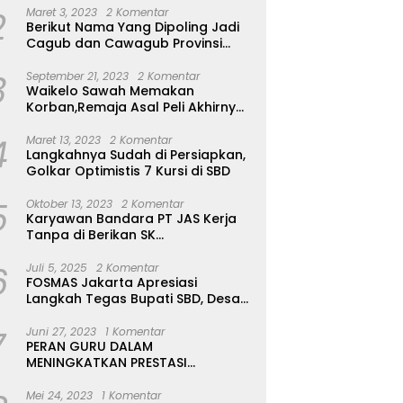
2
Maret 3, 2023
2 Komentar
Berikut Nama Yang Dipoling Jadi
Cagub dan Cawagub Provinsi
NTT, Balon Dari Sumba Belum Ada
3
September 21, 2023
2 Komentar
Waikelo Sawah Memakan
Korban,Remaja Asal Peli Akhirnya
Ditemukan Sudah Tidak Bernyawa
4
Maret 13, 2023
2 Komentar
Langkahnya Sudah di Persiapkan,
Golkar Optimistis 7 Kursi di SBD
5
Oktober 13, 2023
2 Komentar
Karyawan Bandara PT JAS Kerja
Tanpa di Berikan SK
Kontrak,Pengakuan Suruh Tanda
6
Tangan Tanpa di Bacakan Isinya
Juli 5, 2025
2 Komentar
FOSMAS Jakarta Apresiasi
Langkah Tegas Bupati SBD, Desak
Kepala Dinas P & K Dicopot
7
Juni 27, 2023
1 Komentar
PERAN GURU DALAM
MENINGKATKAN PRESTASI
AKADEMIK SISWA
Mei 24, 2023
1 Komentar