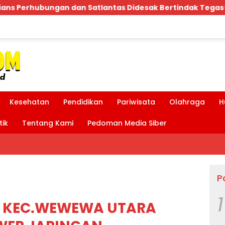
desak Bertindak Tegas!
Bpk.MDT Spontan Bantu Rp
Kesehatan
Pendidikan
Pariwisata
Olahraga
H
tik
Tentang Kami
Pedoman Media Siber
P
1
A KEC.WEWEWA UTARA