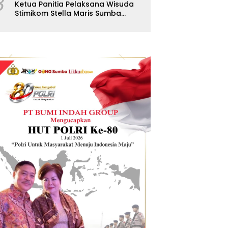
8
Ketua Panitia Pelaksana Wisuda
Stimikom Stella Maris Sumba
Karolus Wulla Rato S.KM.,MM.
Pertegas Batas Pendaftaran
Wisuda