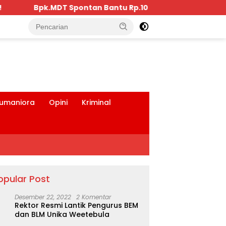
.10 Juta, Kepada Pengurus KKBD Seluruh Warga Yang Hadi
tutup
umaniora
Opini
Kriminal
opular Post
Desember 22, 2022
2 Komentar
Rektor Resmi Lantik Pengurus BEM
dan BLM Unika Weetebula