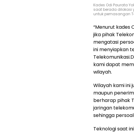
Kades Odi Paurata Yol
saat berada dilokasi
untuk pemasangan To
“Menurut kades O
jika pihak Telek
mengatasi persoa
ini menyiapkan 
Telekomunikasi.
kami dapat mem
wilayah.
Wilayah kami ini
maupun penerima
berharap pihak T
jaringan telekom
sehingga persoala
Teknologi saat 