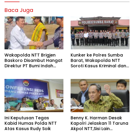
Baca Juga
Wakapolda NTT Brigjen
Kunker ke Polres Sumba
Baskoro Disambut Hangat
Barat, Wakapolda NTT
Direktur PT Bumi Indah
Soroti Kasus Kriminal dan
Group di Sumba Barat
Dorong Program Makan
Daya
Bergizi Gratis
Ini Keputusan Tegas
Benny K. Harman Desak
Kabid Humas Polda NTT
Kapolri Jelaskan 11 Taruna
Atas Kasus Rudy Soik
Akpol NTT,Sisi Lain
Kapolda Ungkap Tidak