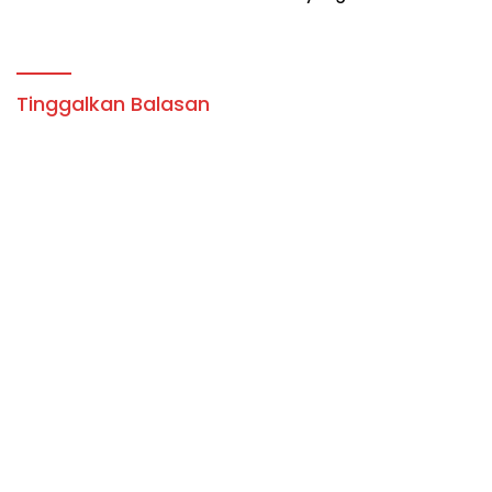
MERUPAKN IDENTITAS
Aktivitas di Lahan yang
BUDAYA.
Belum Selesai Harganya
Tinggalkan Balasan