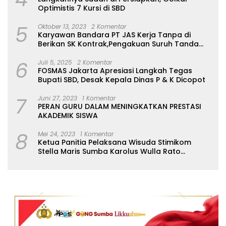
Optimistis 7 Kursi di SBD
5
Oktober 13, 2023
2 Komentar
Karyawan Bandara PT JAS Kerja Tanpa di
Berikan SK Kontrak,Pengakuan Suruh Tanda
Tangan Tanpa di Bacakan Isinya
6
Juli 5, 2025
2 Komentar
FOSMAS Jakarta Apresiasi Langkah Tegas
Bupati SBD, Desak Kepala Dinas P & K Dicopot
7
Juni 27, 2023
1 Komentar
PERAN GURU DALAM MENINGKATKAN PRESTASI
AKADEMIK SISWA
8
Mei 24, 2023
1 Komentar
Ketua Panitia Pelaksana Wisuda Stimikom
Stella Maris Sumba Karolus Wulla Rato
S.KM.,MM. Pertegas Batas Pendaftaran Wisuda