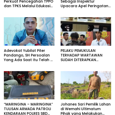
Perkuat Pencegahan TPPO
Sebagai Inspektur
dan TPKS Melalui Edukasi
Upacara Apel Peringatan
Generasi Muda di Sumba.
HUT Bhayangkara di
Porles SBD.
Adevokat Yubilat Piter
PELAKU PEMUKULAN
Pandango, SH Persoalan
TERHADAP WARTAWAN
Yang Ada Saat Itu Telah di
SUDAH DITERAPKAN
Selesaikan Sudah Di
SEBAGAI TERSANGKA.
Terapkan Yang diBuat.
“MARINGINA – MARINGINA”
‎Johanes Sari Pemilik Lahan
TULISAN ARMADA PATROLI
di Wemahi Ultimatum
KENDARAAN POLRES SBD
Pihak yang Melakukan