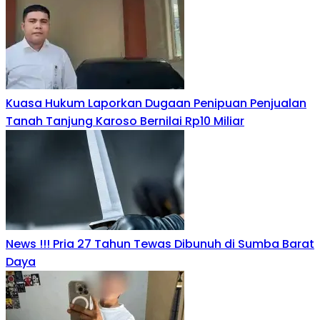
Kuasa Hukum Laporkan Dugaan Penipuan Penjualan
Tanah Tanjung Karoso Bernilai Rp10 Miliar
News !!! Pria 27 Tahun Tewas Dibunuh di Sumba Barat
Daya