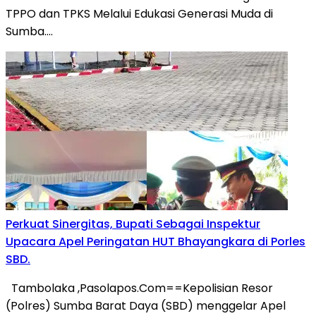
TPPO dan TPKS Melalui Edukasi Generasi Muda di
Sumba….
Perkuat Sinergitas, Bupati Sebagai Inspektur
Upacara Apel Peringatan HUT Bhayangkara di Porles
SBD.
Tambolaka ,Pasolapos.Com==Kepolisian Resor
(Polres) Sumba Barat Daya (SBD) menggelar Apel