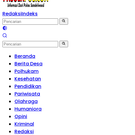
Redaksi
Indeks
Beranda
Berita Desa
Polhukam
Kesehatan
Pendidikan
Pariwisata
Olahraga
Humaniora
Opini
Kriminal
Redaksi