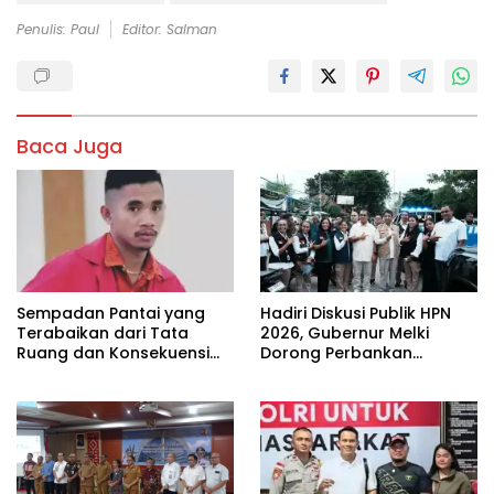
Penulis: Paul
Editor: Salman
Baca Juga
Sempadan Pantai yang
Hadiri Diskusi Publik HPN
Terabaikan dari Tata
2026, Gubernur Melki
Ruang dan Konsekuensi
Dorong Perbankan
Hukum Bagi yang
Perkuat Akses KUR bagi
Melanggar
UMKM NTT