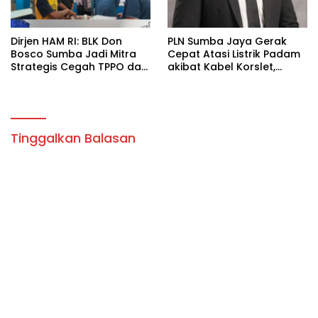
Dirjen HAM RI: BLK Don
PLN Sumba Jaya Gerak
Bosco Sumba Jadi Mitra
Cepat Atasi Listrik Padam
Strategis Cegah TPPO dan
akibat Kabel Korslet,
Tingkatkan Kesejahteraan
Kepala Ranting
Masyarakat”
Sampaikan Permohonan
Maaf
Tinggalkan Balasan