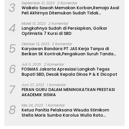
3
September 21, 2023
2 Komentar
Waikelo Sawah Memakan Korban,Remaja Asal
Peli Akhirnya Ditemukan Sudah Tidak
Bernyawa
4
Maret 13, 2023
2 Komentar
Langkahnya Sudah di Persiapkan, Golkar
Optimistis 7 Kursi di SBD
5
Oktober 13, 2023
2 Komentar
Karyawan Bandara PT JAS Kerja Tanpa di
Berikan SK Kontrak,Pengakuan Suruh Tanda
Tangan Tanpa di Bacakan Isinya
6
Juli 5, 2025
2 Komentar
FOSMAS Jakarta Apresiasi Langkah Tegas
Bupati SBD, Desak Kepala Dinas P & K Dicopot
7
Juni 27, 2023
1 Komentar
PERAN GURU DALAM MENINGKATKAN PRESTASI
AKADEMIK SISWA
8
Mei 24, 2023
1 Komentar
Ketua Panitia Pelaksana Wisuda Stimikom
Stella Maris Sumba Karolus Wulla Rato
S.KM.,MM. Pertegas Batas Pendaftaran Wisuda