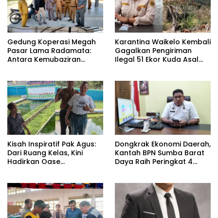
Gedung Koperasi Megah
Karantina Waikelo Kembali
Pasar Lama Radamata:
Gagalkan Pengiriman
Antara Kemubaziran
Ilegal 51 Ekor Kuda Asal
Anggaran dan Solusi Alih
Sumba Barat Daya.
Fungsi
Kisah Inspiratif Pak Agus:
Dongkrak Ekonomi Daerah,
Dari Ruang Kelas, Kini
Kantah BPN Sumba Barat
Hadirkan Oase
Daya Raih Peringkat 4
Pemancingan Keluarga di
PNBP se-NTT
Limbu Watu