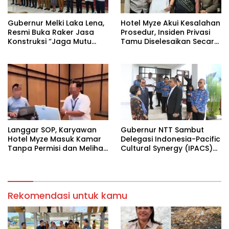
Gubernur Melki Laka Lena,
Hotel Myze Akui Kesalahan
Resmi Buka Raker Jasa
Prosedur, Insiden Privasi
Konstruksi “Jaga Mutu
Tamu Diselesaikan Secara
Pembangunan”
Kekeluargaan
Langgar SOP, Karyawan
Gubernur NTT Sambut
Hotel Myze Masuk Kamar
Delegasi Indonesia-Pacific
Tanpa Permisi dan Melihat
Cultural Synergy (IPACS)
Tamu Tanpa Busana
2025 dari negara New
hingga Picu Kemarahan
Caledonia di VIP
Suami
Rekomendasi untuk kamu