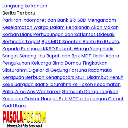
Langsung ke konten
Berita Terbaru
Parkiran Indomaret dan Bank BRI SBD Mengancam
Keselamatan Warga Dalam Perjalanan Akan Makan
Korban:Dians Perhubungan dan Satlantas Didesak
Bertindak Tegas!
Bpk.MDT Spontan Bantu Rp.10 Juta,
Kepada Pengurus KKBD Seluruh Warga Yang Hadir
Sangat Senang.
Ibu Bupati dan Bpk MDT Hadir Acara
Pengukuhan Keluarga Bima Dompu Tingkatkan
Silaturahmi,Digelar di Gedung Fortuna Radamata.
Keraguan Berbuah Kehangatan: MDT Disambut Penuh
Kekeluargaan Saat Silaturahmi ke Tokoh Kecamatan
Palla, Ama Aris Weekaredi
Gemuruh Derap Langkah
Kuda dan Gestur Hangat Bpk MDT di Lapangan Camat
Kodi Utara