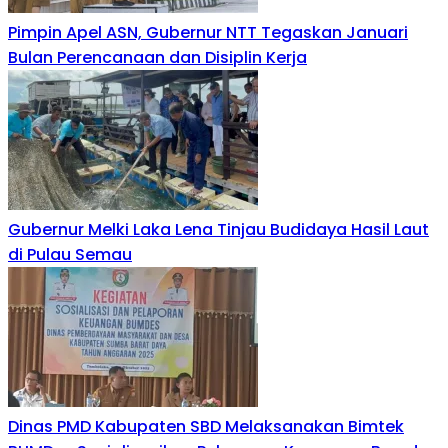
Pimpin Apel ASN, Gubernur NTT Tegaskan Januari
Bulan Perencanaan dan Disiplin Kerja
Gubernur Melki Laka Lena Tinjau Budidaya Hasil Laut
di Pulau Semau
Dinas PMD Kabupaten SBD Melaksanakan Bimtek