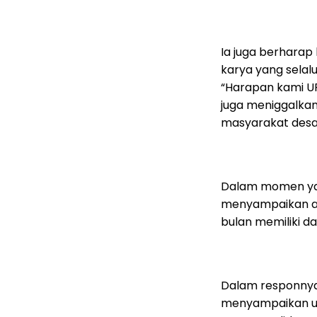
Ia juga berhara
karya yang selal
“Harapan kami U
juga meniggalkan
masyarakat desa 
Dalam momen yan
menyampaikan ag
bulan memiliki 
Dalam responnya
menyampaikan un