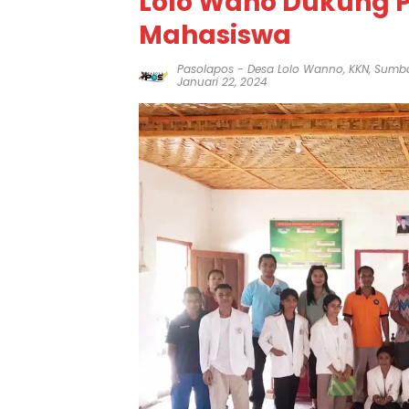
Lolo Wano Dukung P
Mahasiswa
Pasolapos
-
Desa Lolo Wanno
,
KKN
,
Sumba
Januari 22, 2024