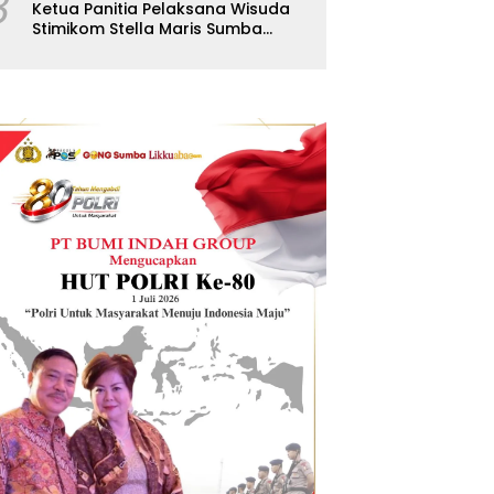
8
Ketua Panitia Pelaksana Wisuda
Stimikom Stella Maris Sumba
Karolus Wulla Rato S.KM.,MM.
Pertegas Batas Pendaftaran
Wisuda