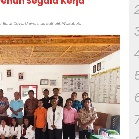
enuh Segala Kerja
 Barat Daya
,
Universitas Katholik Waitabula