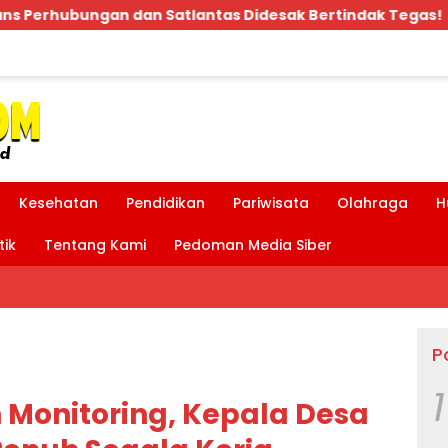
 Didesak Bertindak Tegas!
Bpk.MDT Spontan Bantu
Kesehatan
Pendidikan
Pariwisata
Olahraga
H
tik
Tentang Kami
Pedoman Media Siber
P
1
Monitoring, Kepala Desa