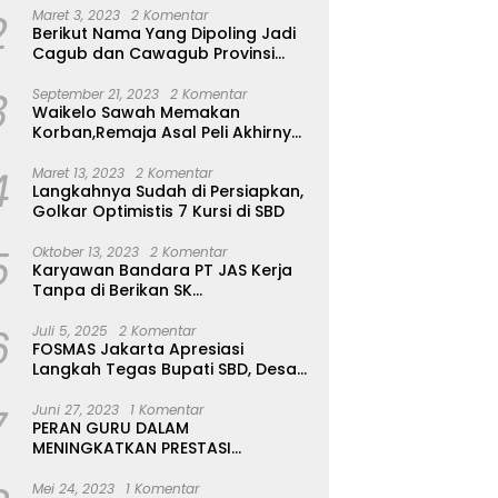
2
Maret 3, 2023
2 Komentar
Berikut Nama Yang Dipoling Jadi
Cagub dan Cawagub Provinsi
NTT, Balon Dari Sumba Belum Ada
3
September 21, 2023
2 Komentar
Waikelo Sawah Memakan
Korban,Remaja Asal Peli Akhirnya
Ditemukan Sudah Tidak Bernyawa
4
Maret 13, 2023
2 Komentar
Langkahnya Sudah di Persiapkan,
Golkar Optimistis 7 Kursi di SBD
5
Oktober 13, 2023
2 Komentar
Karyawan Bandara PT JAS Kerja
Tanpa di Berikan SK
Kontrak,Pengakuan Suruh Tanda
6
Tangan Tanpa di Bacakan Isinya
Juli 5, 2025
2 Komentar
FOSMAS Jakarta Apresiasi
Langkah Tegas Bupati SBD, Desak
Kepala Dinas P & K Dicopot
7
Juni 27, 2023
1 Komentar
PERAN GURU DALAM
MENINGKATKAN PRESTASI
AKADEMIK SISWA
Mei 24, 2023
1 Komentar