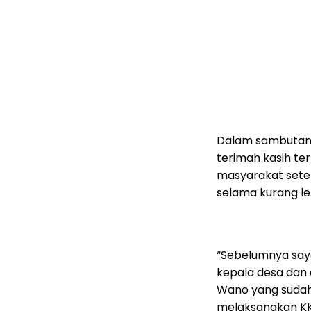
Dalam sambutann
terimah kasih te
masyarakat sete
selama kurang leb
“Sebelumnya say
kepala desa dan 
Wano yang sudah
melaksanakan KKN 