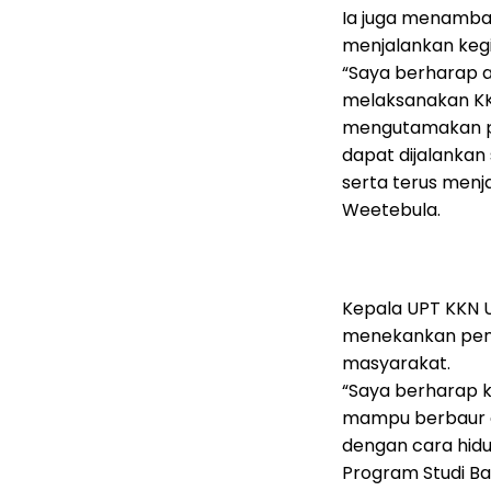
Ia juga menamba
menjalankan kegi
“Saya berharap 
melaksanakan KKN
mengutamakan pr
dapat dijalanka
serta terus menja
Weetebula.
Kepala UPT KKN Un
menekankan pen
masyarakat.
“Saya berharap k
mampu berbaur 
dengan cara hid
Program Studi Ba