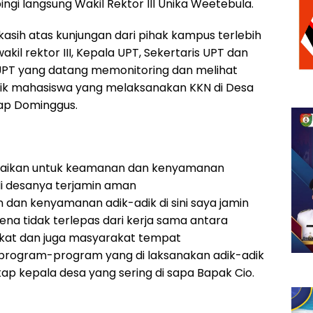
ngi langsung Wakil Rektor III Unika Weetebula.
kasih atas kunjungan dari pihak kampus terlebih
kil rektor III, Kepala UPT, Sekertaris UPT dan
UPT yang datang memonitoring dan melihat
dik mahasiswa yang melaksanakan KKN di Desa
ap Dominggus.
paikan untuk keamanan dan kenyamanan
i desanya terjamin aman
dan kenyamanan adik-adik di sini saya jamin
na tidak terlepas dari kerja sama antara
kat dan juga masyarakat tempat
program-program yang di laksanakan adik-adik
p kepala desa yang sering di sapa Bapak Cio.