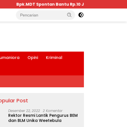
 Rp.10 Juta, Kepada Pengurus KKBD Seluruh Warga Yang H
tutup
umaniora
Opini
Kriminal
opular Post
Desember 22, 2022
2 Komentar
Rektor Resmi Lantik Pengurus BEM
dan BLM Unika Weetebula