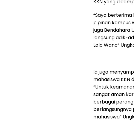
KKN yang didampi
“Saya berterima 
pipinan kampus wa
juga Bendahara 
langsung adik-a
Lolo Wano” Ungk
Ia juga menyam
mahasiswa KKN d
“Untuk keamanan 
sangat aman kare
berbagai perang
berlangsungnya 
mahasiswa” Ungka