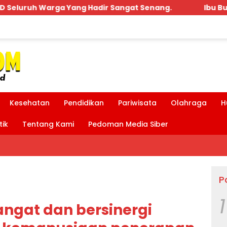
nang.
Ibu Bupati dan Bpk MDT Hadir Acara Penguku
Kesehatan
Pendidikan
Pariwisata
Olahraga
H
tik
Tentang Kami
Pedoman Media Siber
P
1
angat dan bersinergi