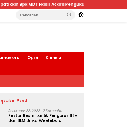
han Keluarga Bima Dompu Tingkatkan Silaturahmi,Digelar
tutup
umaniora
Opini
Kriminal
opular Post
Desember 22, 2022
2 Komentar
Rektor Resmi Lantik Pengurus BEM
dan BLM Unika Weetebula