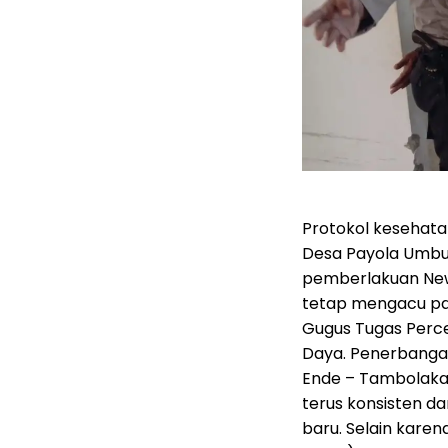
Protokol kesehata
Desa Payola Umbu
pemberlakuan New
tetap mengacu pad
Gugus Tugas Perc
Daya. Penerbanga
Ende – Tambolaka 
terus konsisten d
baru. Selain karen