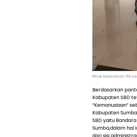
Pihak keamanan TNI sa
Berdasarkan panta
Kabupaten SBD te
“Kemanusiaan” se
Kabupaten Sumba B
SBD yaitu Bandar
Sumba,dalam hal i
dari sisi administ