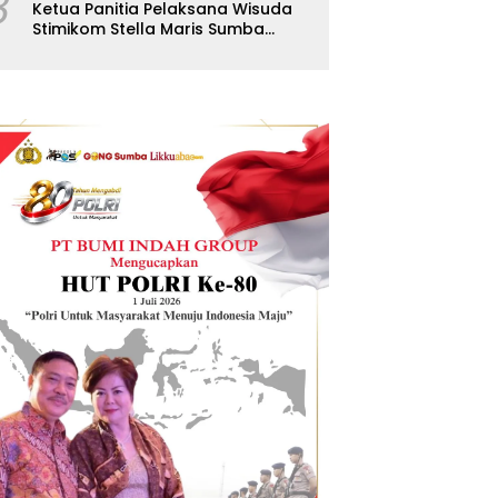
8
Ketua Panitia Pelaksana Wisuda
Stimikom Stella Maris Sumba
Karolus Wulla Rato S.KM.,MM.
Pertegas Batas Pendaftaran
Wisuda