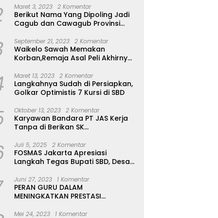
2
Maret 3, 2023
2 Komentar
Berikut Nama Yang Dipoling Jadi
Cagub dan Cawagub Provinsi
NTT, Balon Dari Sumba Belum Ada
3
September 21, 2023
2 Komentar
Waikelo Sawah Memakan
Korban,Remaja Asal Peli Akhirnya
Ditemukan Sudah Tidak Bernyawa
4
Maret 13, 2023
2 Komentar
Langkahnya Sudah di Persiapkan,
Golkar Optimistis 7 Kursi di SBD
5
Oktober 13, 2023
2 Komentar
Karyawan Bandara PT JAS Kerja
Tanpa di Berikan SK
Kontrak,Pengakuan Suruh Tanda
6
Tangan Tanpa di Bacakan Isinya
Juli 5, 2025
2 Komentar
FOSMAS Jakarta Apresiasi
Langkah Tegas Bupati SBD, Desak
Kepala Dinas P & K Dicopot
7
Juni 27, 2023
1 Komentar
PERAN GURU DALAM
MENINGKATKAN PRESTASI
AKADEMIK SISWA
Mei 24, 2023
1 Komentar