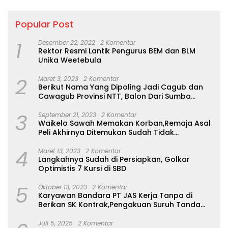
kepala desa di seluruh
yang mengonfirmasi
wilayah seluruh balaghar
alasan di balik dugaan
adakan kegiatan stunting
Popular Post
pemotongan tersebut.
Ketidakpastian ini memicu
1
Desember 22, 2022
2 Komentar
spekulasi negatif dan
Rektor Resmi Lantik Pengurus BEM dan BLM
keresahan di lingkungan
Unika Weetebula
kerja Dinas Kesehatan. ​
Tenaga Paruh Waktu
2
Maret 3, 2023
2 Komentar
Menjerit Belum Gajian ​
Berikut Nama Yang Dipoling Jadi Cagub dan
Menunggu Klarifikasi
Cawagub Provinsi NTT, Balon Dari Sumba
Resmi Pihak Dinas
Belum Ada
Kesehatan Sumba Barat
3
September 21, 2023
2 Komentar
Daya ​Terkait dua isu
Waikelo Sawah Memakan Korban,Remaja Asal
krusial ini, tim redaksi telah
Peli Akhirnya Ditemukan Sudah Tidak
berupaya melakukan
Bernyawa
konfirmasi kepada Kepala
4
Maret 13, 2023
2 Komentar
Dinas Kesehatan maupun
Langkahnya Sudah di Persiapkan, Golkar
pejabat berwenang
Optimistis 7 Kursi di SBD
setempat belum
bertemu,bahkan di
5
Oktober 13, 2023
2 Komentar
hubungi via Telpon tidak
Karyawan Bandara PT JAS Kerja Tanpa di
tersambung . Namun,
Berikan SK Kontrak,Pengakuan Suruh Tanda
hingga saat ini pihak dinas
Tangan Tanpa di Bacakan Isinya
terkait masih irit bicara
Juli 5, 2025
2 Komentar
dan belum memberikan