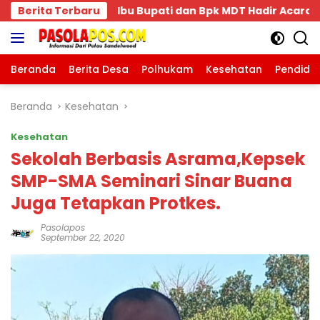
Langsung
pk MDT Hadir Acara Pengukuhan Keluarga Bima Dompu Ting
Berita Terbaru
ke
konten
Beranda
Berita Desa
Polhukam
Kesehatan
Pendidi
Beranda
Kesehatan
Kesehatan
Sekolah Berbasis Asrama,Kepsek
SMP-SMA Seminari Sinar Buana
Juga Tetapkan Protkes.
Pasolapos
September 22, 2020