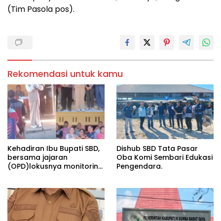
(Tim Pasola pos).
Rekomendasi untuk kamu
Kehadiran Ibu Bupati SBD,
Dishub SBD Tata Pasar
bersama jajaran
Oba Komi Sembari Edukasi
(OPD)lokusnya monitoring
Pengendara.
dan evaluasi stunting di
posyandu Waipahanduk
desa Waimaringi
Kecamatan Kodibalagha.
Pasolapos.Com==Acara
yang berlangsung pada