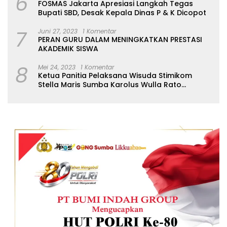
6
FOSMAS Jakarta Apresiasi Langkah Tegas
jawaban pasti atau rincian
Bupati SBD, Desak Kepala Dinas P & K Dicopot
mengenai mandeknya
honor tenaga paruh
7
Juni 27, 2023
1 Komentar
waktu serta rumor
PERAN GURU DALAM MENINGKATKAN PRESTASI
pemotongan Gaji ke-13. ​
AKADEMIK SISWA
Masyarakat dan para
pegawai berharap pihak
8
Mei 24, 2023
1 Komentar
inspektorat atau lembaga
Ketua Panitia Pelaksana Wisuda Stimikom
pengawas daerah segera
Stella Maris Sumba Karolus Wulla Rato
turun tangan untuk
S.KM.,MM. Pertegas Batas Pendaftaran Wisuda
melakukan audit atau
investigasi mendalam,
guna meluruskan simpang
siur informasi ini agar
pelayanan publik di sektor
kesehatan tidak
terganggu. (Redaksi)