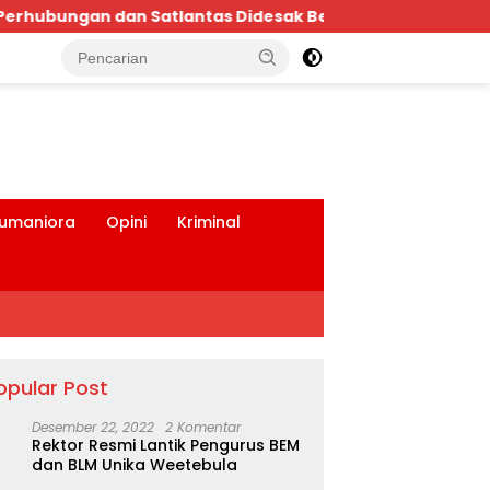
ertindak Tegas!
Bpk.MDT Spontan Bantu Rp.10 Jut
tutup
umaniora
Opini
Kriminal
opular Post
Desember 22, 2022
2 Komentar
Rektor Resmi Lantik Pengurus BEM
dan BLM Unika Weetebula