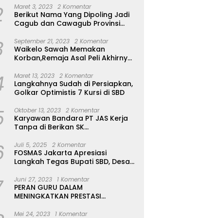
2
Maret 3, 2023
2 Komentar
Berikut Nama Yang Dipoling Jadi
Cagub dan Cawagub Provinsi
NTT, Balon Dari Sumba Belum Ada
3
September 21, 2023
2 Komentar
Waikelo Sawah Memakan
Korban,Remaja Asal Peli Akhirnya
Ditemukan Sudah Tidak Bernyawa
4
Maret 13, 2023
2 Komentar
Langkahnya Sudah di Persiapkan,
Golkar Optimistis 7 Kursi di SBD
5
Oktober 13, 2023
2 Komentar
Karyawan Bandara PT JAS Kerja
Tanpa di Berikan SK
Kontrak,Pengakuan Suruh Tanda
6
Tangan Tanpa di Bacakan Isinya
Juli 5, 2025
2 Komentar
FOSMAS Jakarta Apresiasi
Langkah Tegas Bupati SBD, Desak
Kepala Dinas P & K Dicopot
7
Juni 27, 2023
1 Komentar
PERAN GURU DALAM
MENINGKATKAN PRESTASI
AKADEMIK SISWA
Mei 24, 2023
1 Komentar