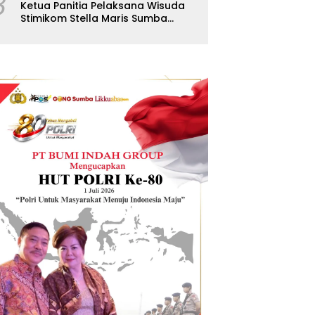
8
Ketua Panitia Pelaksana Wisuda
Stimikom Stella Maris Sumba
Karolus Wulla Rato S.KM.,MM.
Pertegas Batas Pendaftaran
Wisuda