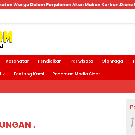
akan Korban:Dians Perhubungan dan Satlantas Didesak B
Kesehatan
Pendidikan
Pariwisata
Olahraga
H
tik
Tentang Kami
Pedoman Media Siber
P
1
BUNGAN .