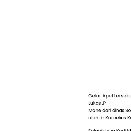
Gelar Apel terseb
Lukas .P
Mone dari dinas So
oleh dr.Kornelius 
Selanjutnya Kodi