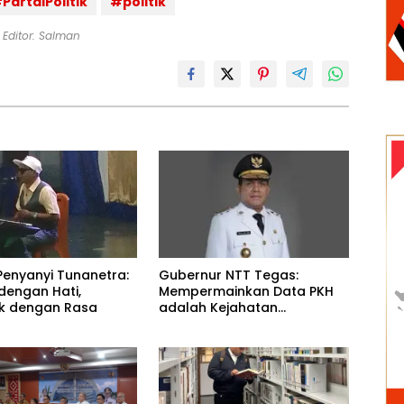
PartaiPolitik
#politik
Editor: Salman
Gubernur NTT Tegas:
Penyanyi Tunanetra:
Mempermainkan Data PKH
dengan Hati,
adalah Kejahatan
k dengan Rasa
Kemanusiaan