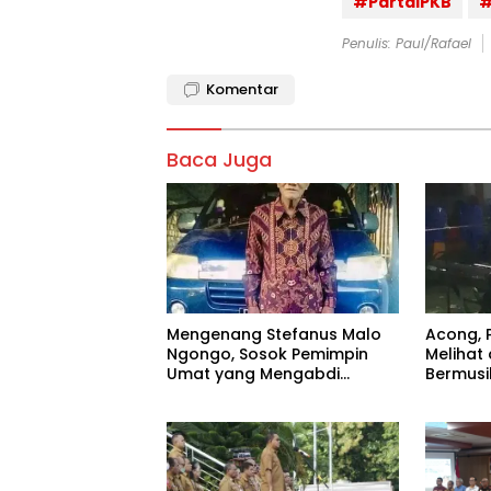
#PartaiPKB
#
Penulis: Paul/Rafael
Komentar
Baca Juga
Mengenang Stefanus Malo
Acong, 
Ngongo, Sosok Pemimpin
Melihat 
Umat yang Mengabdi
Bermusi
Sepenuh Hati untuk Gereja