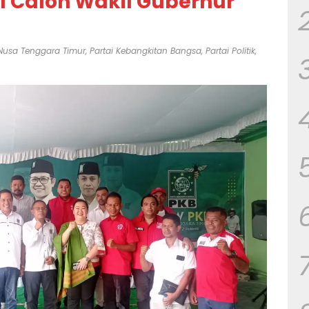
l Calon Wakil Gubernur
Nusa Tenggara Timur
,
Partai Kebangkitan Bangsa
,
Partai Politik
,