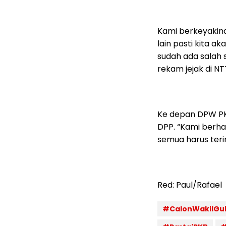
Kami berkeyakin
lain pasti kita a
sudah ada salah
rekam jejak di NT
Ke depan DPW PK
DPP. “Kami berha
semua harus ter
Red: Paul/Rafael
#CalonWakilGu