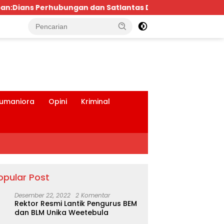
tas Didesak Bertindak Tegas!
Bpk.MDT Spontan Ba
tutup
umaniora
Opini
Kriminal
opular Post
Desember 22, 2022
2 Komentar
Rektor Resmi Lantik Pengurus BEM
dan BLM Unika Weetebula