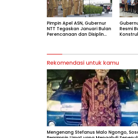
Pimpin Apel ASN, Gubernur
Gubernu
NTT Tegaskan Januari Bulan
Resmi B
Perencanaan dan Disiplin
Konstru
Kerja
Pemban
Rekomendasi untuk kamu
Mengenang Stefanus Malo Ngongo, Sos
Pemimpin Umat yang Mengabdi Sepenu