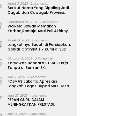
2
Maret 3, 2023
2 Komentar
Berikut Nama Yang Dipoling Jadi
Cagub dan Cawagub Provinsi
NTT, Balon Dari Sumba Belum Ada
3
September 21, 2023
2 Komentar
Waikelo Sawah Memakan
Korban,Remaja Asal Peli Akhirnya
Ditemukan Sudah Tidak Bernyawa
4
Maret 13, 2023
2 Komentar
Langkahnya Sudah di Persiapkan,
Golkar Optimistis 7 Kursi di SBD
5
Oktober 13, 2023
2 Komentar
Karyawan Bandara PT JAS Kerja
Tanpa di Berikan SK
Kontrak,Pengakuan Suruh Tanda
6
Tangan Tanpa di Bacakan Isinya
Juli 5, 2025
2 Komentar
FOSMAS Jakarta Apresiasi
Langkah Tegas Bupati SBD, Desak
Kepala Dinas P & K Dicopot
7
Juni 27, 2023
1 Komentar
PERAN GURU DALAM
MENINGKATKAN PRESTASI
AKADEMIK SISWA
Mei 24, 2023
1 Komentar