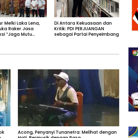
r Melki Laka Lena,
Di Antara Kekuasaan dan
uka Raker Jasa
Kritik: PDI PERJUANGAN
ksi “Jaga Mutu
sebagai Partai Penyeimbang
gunan”
ok
Acong, Penyanyi Tunanetra: Melihat dengan
h
Hati, Bermusik dengan Rasa