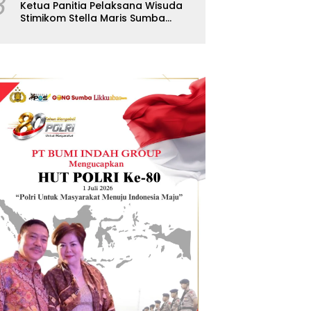
8
Ketua Panitia Pelaksana Wisuda
Stimikom Stella Maris Sumba
Karolus Wulla Rato S.KM.,MM.
Pertegas Batas Pendaftaran
Wisuda