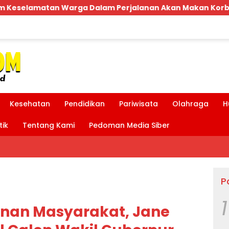
lanan Akan Makan Korban:Dians Perhubungan dan Satlan
Kesehatan
Pendidikan
Pariwisata
Olahraga
H
tik
Tentang Kami
Pedoman Media Siber
P
1
yanan Masyarakat, Jane