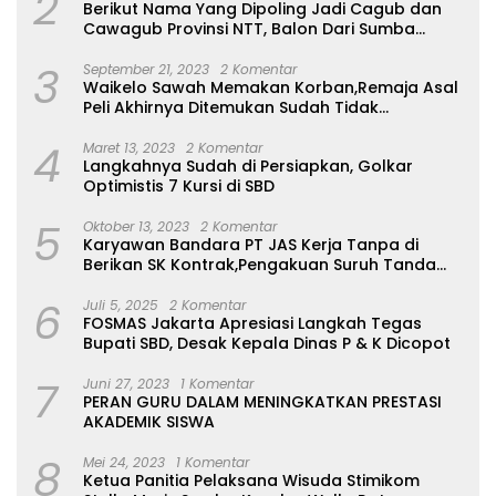
2
Berikut Nama Yang Dipoling Jadi Cagub dan
Cawagub Provinsi NTT, Balon Dari Sumba
Belum Ada
3
September 21, 2023
2 Komentar
Waikelo Sawah Memakan Korban,Remaja Asal
Peli Akhirnya Ditemukan Sudah Tidak
Bernyawa
4
Maret 13, 2023
2 Komentar
Langkahnya Sudah di Persiapkan, Golkar
Optimistis 7 Kursi di SBD
5
Oktober 13, 2023
2 Komentar
Karyawan Bandara PT JAS Kerja Tanpa di
Berikan SK Kontrak,Pengakuan Suruh Tanda
Tangan Tanpa di Bacakan Isinya
6
Juli 5, 2025
2 Komentar
FOSMAS Jakarta Apresiasi Langkah Tegas
Bupati SBD, Desak Kepala Dinas P & K Dicopot
7
Juni 27, 2023
1 Komentar
PERAN GURU DALAM MENINGKATKAN PRESTASI
AKADEMIK SISWA
8
Mei 24, 2023
1 Komentar
Ketua Panitia Pelaksana Wisuda Stimikom