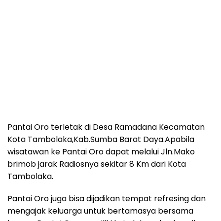
Pantai Oro terletak di Desa Ramadana Kecamatan
Kota Tambolaka,Kab.Sumba Barat Daya.Apabila
wisatawan ke Pantai Oro dapat melalui Jln.Mako
brimob jarak Radiosnya sekitar 8 Km dari Kota
Tambolaka.
Pantai Oro juga bisa dijadikan tempat refresing dan
mengajak keluarga untuk bertamasya bersama