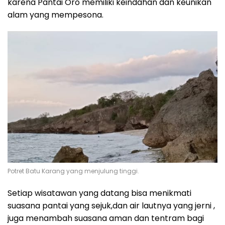
karena Pantai Oro memiliki keindahan dan keunikan
alam yang mempesona.
Potret Batu Karang yang menjulung tinggi.
Setiap wisatawan yang datang bisa menikmati
suasana pantai yang sejuk,dan air lautnya yang jerni ,
juga menambah suasana aman dan tentram bagi