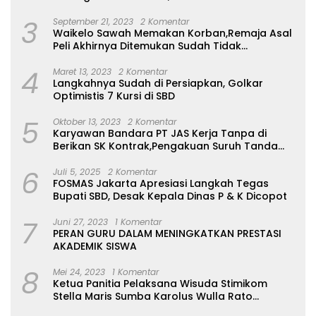
Belum Ada
kepala desa di seluruh
3
September 21, 2023
2 Komentar
wilayah seluruh balaghar
Waikelo Sawah Memakan Korban,Remaja Asal
adakan kegiatan stunting
Peli Akhirnya Ditemukan Sudah Tidak
Bernyawa
4
Maret 13, 2023
2 Komentar
Langkahnya Sudah di Persiapkan, Golkar
Optimistis 7 Kursi di SBD
5
Oktober 13, 2023
2 Komentar
Karyawan Bandara PT JAS Kerja Tanpa di
Berikan SK Kontrak,Pengakuan Suruh Tanda
Tangan Tanpa di Bacakan Isinya
6
Juli 5, 2025
2 Komentar
FOSMAS Jakarta Apresiasi Langkah Tegas
Bupati SBD, Desak Kepala Dinas P & K Dicopot
7
Juni 27, 2023
1 Komentar
PERAN GURU DALAM MENINGKATKAN PRESTASI
AKADEMIK SISWA
8
Mei 24, 2023
1 Komentar
Ketua Panitia Pelaksana Wisuda Stimikom
Stella Maris Sumba Karolus Wulla Rato
S.KM.,MM. Pertegas Batas Pendaftaran Wisuda