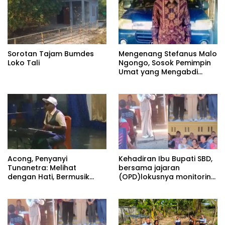
Sorotan Tajam Bumdes
Mengenang Stefanus Malo
Loko Tali
Ngongo, Sosok Pemimpin
Umat yang Mengabdi
Sepenuh Hati untuk Gereja
Acong, Penyanyi
Kehadiran Ibu Bupati SBD,
Tunanetra: Melihat
bersama jajaran
dengan Hati, Bermusik
(OPD)lokusnya monitoring
dengan Rasa
dan evaluasi stunting di
posyandu Waipahanduk
desa Waimaringi
Kecamatan Kodibalagha.
Pasolapos.Com==Acara