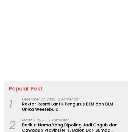
kunjungan tersebut ,
bupati juga
menyampaikan dalam
rencana pembangunan
jalan yang akan
menghubungkan dari
waimangura hingga kodi
kahale, ujar bupati di saat
berdialog di tengah
masyarakat ” “Selain
insfrastruktur , fokus
utama kita adalah
berupaya percepat
penurunan Stunting saya
minta agar bupati
kecamatan kodi balaghar
Popular Post
bersama para kepala
desa mengoptimalkan
1
Desember 22, 2022
2 Komentar
kegiatan stunting ” “Salah
Rektor Resmi Lantik Pengurus BEM dan BLM
satu strategisnya, adalah
Unika Weetebula
memanfaatkan
momentum perkumpulan
2
Maret 3, 2023
2 Komentar
warga di saat beribadah,
Berikut Nama Yang Dipoling Jadi Cagub dan
camat juga harus bekerja
Cawagub Provinsi NTT, Balon Dari Sumba
sama dengan para