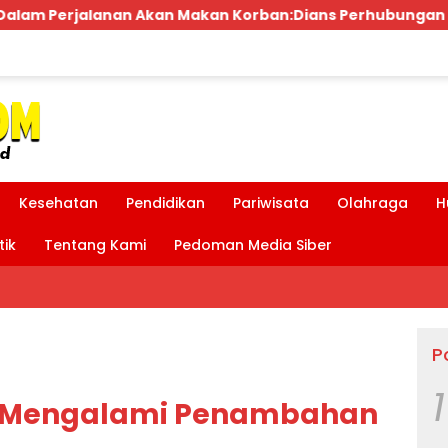
ans Perhubungan dan Satlantas Didesak Bertindak Tegas
Kesehatan
Pendidikan
Pariwisata
Olahraga
H
tik
Tentang Kami
Pedoman Media Siber
P
1
D Mengalami Penambahan