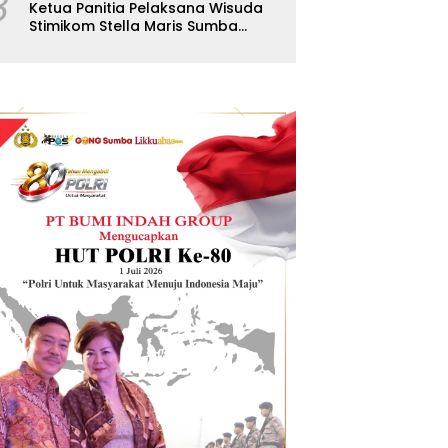
8
Ketua Panitia Pelaksana Wisuda
Stimikom Stella Maris Sumba
Karolus Wulla Rato S.KM.,MM.
Pertegas Batas Pendaftaran
Wisuda