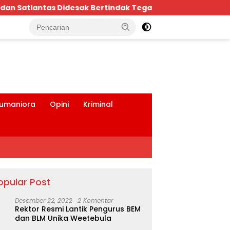
!
Bpk.MDT Spontan Bantu Rp.10 Juta, Kepada Peng
tutup
umaniora
Opini
Kriminal
opular Post
Desember 22, 2022
2 Komentar
Rektor Resmi Lantik Pengurus BEM
dan BLM Unika Weetebula