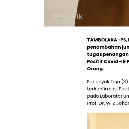
TAMBOLAKA–PS,K
penambahan juml
tugas penangana
Positif Covid-19
Orang.
Sebanyak Tiga (3
terkonfirmasi Posi
pada Laboratorium 
Prof. Dr. W. Z Jo