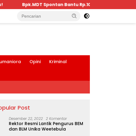
.10 Juta, Kepada Pengurus KKBD Seluruh Warga Yang Hadi
tutup
umaniora
Opini
Kriminal
opular Post
Desember 22, 2022
2 Komentar
Rektor Resmi Lantik Pengurus BEM
dan BLM Unika Weetebula