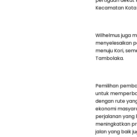
pertigaan dekat
Kecamatan Kota
Wilhelmus juga 
menyelesaikan pe
menuju Kori, seme
Tambolaka.
Pemilihan pemban
untuk memperbaik
dengan rute ya
ekonomi masyarak
perjalanan yang l
meningkatkan pro
jalan yang baik 