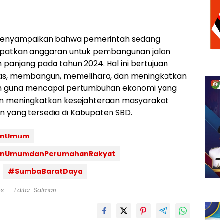
menyampaikan bahwa pemerintah sedang
patkan anggaran untuk pembangunan jalan
 panjang pada tahun 2024. Hal ini bertujuan
s, membangun, memelihara, dan meningkatkan
alan guna mencapai pertumbuhan ekonomi yang
an meningkatkan kesejahteraan masyarakat
an yang tersedia di Kabupaten SBD.
aanUmum
aanUmumdanPerumahanRakyat
#SumbaBaratDaya
os
Editor: Salman