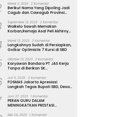
2
Maret 3, 2023
2 Komentar
Berikut Nama Yang Dipoling Jadi
Cagub dan Cawagub Provinsi
NTT, Balon Dari Sumba Belum Ada
3
September 21, 2023
2 Komentar
Waikelo Sawah Memakan
Korban,Remaja Asal Peli Akhirnya
Ditemukan Sudah Tidak Bernyawa
4
Maret 13, 2023
2 Komentar
Langkahnya Sudah di Persiapkan,
Golkar Optimistis 7 Kursi di SBD
5
Oktober 13, 2023
2 Komentar
Karyawan Bandara PT JAS Kerja
Tanpa di Berikan SK
Kontrak,Pengakuan Suruh Tanda
6
Tangan Tanpa di Bacakan Isinya
Juli 5, 2025
2 Komentar
FOSMAS Jakarta Apresiasi
Langkah Tegas Bupati SBD, Desak
Kepala Dinas P & K Dicopot
7
Juni 27, 2023
1 Komentar
PERAN GURU DALAM
MENINGKATKAN PRESTASI
AKADEMIK SISWA
Mei 24, 2023
1 Komentar