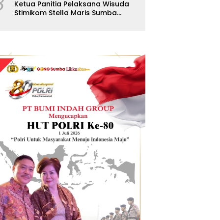
8
Ketua Panitia Pelaksana Wisuda
Stimikom Stella Maris Sumba
Karolus Wulla Rato S.KM.,MM.
Pertegas Batas Pendaftaran
Wisuda