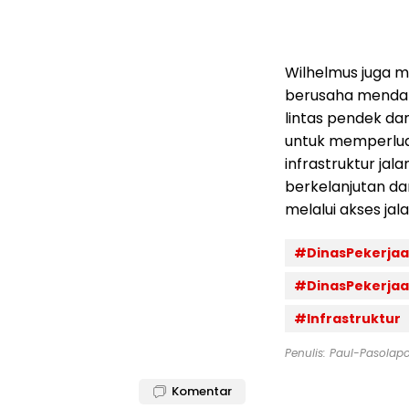
Wilhelmus juga 
berusaha menda
lintas pendek dan
untuk memperlua
infrastruktur j
berkelanjutan d
melalui akses jal
#DinasPekerj
#DinasPekerj
#Infrastruktur
Penulis: Paul-Pasolap
Komentar