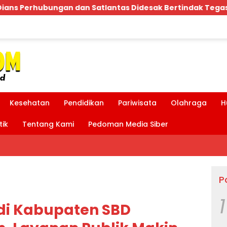
desak Bertindak Tegas!
Bpk.MDT Spontan Bantu Rp
Kesehatan
Pendidikan
Pariwisata
Olahraga
H
tik
Tentang Kami
Pedoman Media Siber
P
1
 di Kabupaten SBD