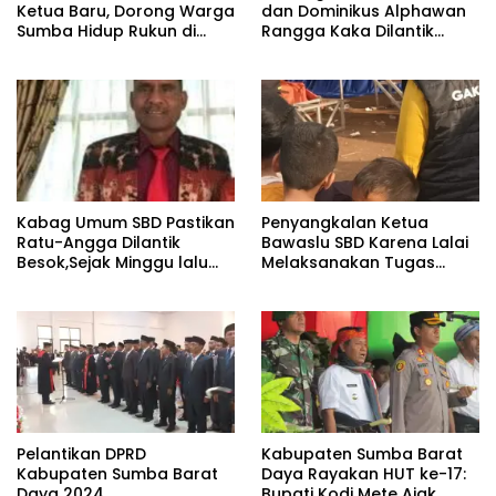
Ketua Baru, Dorong Warga
dan Dominikus Alphawan
Sumba Hidup Rukun di
Rangga Kaka Dilantik
Perantauan
sebagai Bupati dan Wakil
Bupati SBD 2025-2030
Kabag Umum SBD Pastikan
Penyangkalan Ketua
Ratu-Angga Dilantik
Bawaslu SBD Karena Lalai
Besok,Sejak Minggu lalu
Melaksanakan Tugas
Koordinasi Dengan Panitia
Pengawasan terhadap
Kampanye di Lapangan
Galatama, Tambolaka
Pelantikan DPRD
Kabupaten Sumba Barat
Kabupaten Sumba Barat
Daya Rayakan HUT ke-17:
Daya 2024
Bupati Kodi Mete Ajak