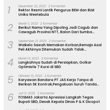
1
Desember 22, 2022
2 Komentar
Rektor Resmi Lantik Pengurus BEM dan BLM
Unika Weetebula
2
Maret 3, 2023
2 Komentar
Berikut Nama Yang Dipoling Jadi Cagub dan
Cawagub Provinsi NTT, Balon Dari Sumba
Belum Ada
3
September 21, 2023
2 Komentar
Waikelo Sawah Memakan Korban,Remaja Asal
Peli Akhirnya Ditemukan Sudah Tidak
Bernyawa
4
Maret 13, 2023
2 Komentar
Langkahnya Sudah di Persiapkan, Golkar
Optimistis 7 Kursi di SBD
5
Oktober 13, 2023
2 Komentar
Karyawan Bandara PT JAS Kerja Tanpa di
Berikan SK Kontrak,Pengakuan Suruh Tanda
Tangan Tanpa di Bacakan Isinya
6
Juli 5, 2025
2 Komentar
FOSMAS Jakarta Apresiasi Langkah Tegas
Bupati SBD, Desak Kepala Dinas P & K Dicopot