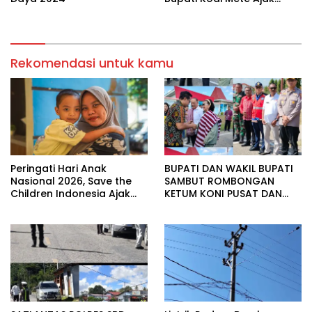
Masyarakat Bersatu
Membangun Daerah
Rekomendasi untuk kamu
Peringati Hari Anak
BUPATI DAN WAKIL BUPATI
Nasional 2026, Save the
SAMBUT ROMBONGAN
Children Indonesia Ajak
KETUM KONI PUSAT DAN
Semua Pihak Perkuat
GUBERNUR NTT DI
Perlindungan Anak Melalui
BANDARA LEDE KALUMBANG.
Festival Pahlawan Anak