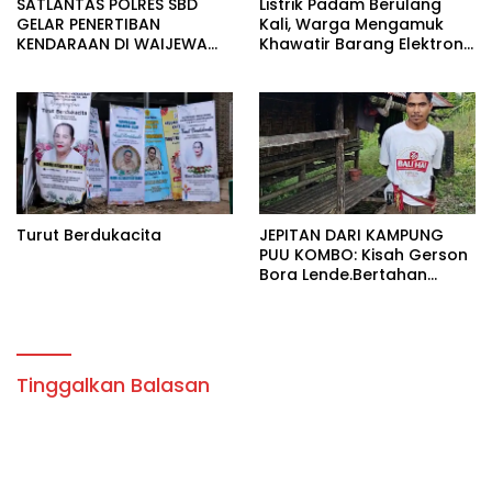
SATLANTAS POLRES SBD
Listrik Padam Berulang
GELAR PENERTIBAN
Kali, Warga Mengamuk
KENDARAAN DI WAIJEWA
Khawatir Barang Elektronik
BARAT.
Rusak Massal.
Turut Berdukacita
JEPITAN DARI KAMPUNG
PUU KOMBO: Kisah Gerson
Bora Lende.Bertahan
Hidup Dalam Rumah Tak
Layak Huni Bersama Enam
Anaknya
Tinggalkan Balasan