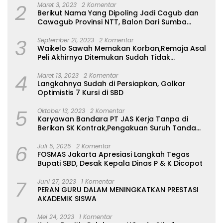
2
Maret 3, 2023
2 Komentar
Berikut Nama Yang Dipoling Jadi Cagub dan
Cawagub Provinsi NTT, Balon Dari Sumba
Belum Ada
3
September 21, 2023
2 Komentar
Waikelo Sawah Memakan Korban,Remaja Asal
Peli Akhirnya Ditemukan Sudah Tidak
Bernyawa
4
Maret 13, 2023
2 Komentar
Langkahnya Sudah di Persiapkan, Golkar
Optimistis 7 Kursi di SBD
5
Oktober 13, 2023
2 Komentar
Karyawan Bandara PT JAS Kerja Tanpa di
Berikan SK Kontrak,Pengakuan Suruh Tanda
Tangan Tanpa di Bacakan Isinya
6
Juli 5, 2025
2 Komentar
FOSMAS Jakarta Apresiasi Langkah Tegas
Bupati SBD, Desak Kepala Dinas P & K Dicopot
7
Juni 27, 2023
1 Komentar
PERAN GURU DALAM MENINGKATKAN PRESTASI
AKADEMIK SISWA
Mei 24, 2023
1 Komentar