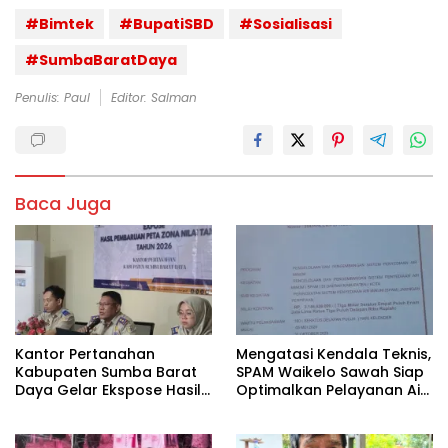
#Bimtek
#BupatiSBD
#Sosialisasi
#SumbaBaratDaya
Penulis: Paul
Editor: Salman
Baca Juga
Kantor Pertanahan
Mengatasi Kendala Teknis,
Kabupaten Sumba Barat
SPAM Waikelo Sawah Siap
Daya Gelar Ekspose Hasil
Optimalkan Pelayanan Air
Pembaruan Peta Zona Nilai
Bersih di Waijewa Timur
Tanah Tahun 2026