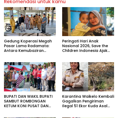
Rekomendasi untuk kamu
Gedung Koperasi Megah
Peringati Hari Anak
Pasar Lama Radamata:
Nasional 2026, Save the
Antara Kemubaziran
Children Indonesia Ajak
Anggaran dan Solusi Alih
Semua Pihak Perkuat
Fungsi
Perlindungan Anak Melalui
Festival Pahlawan Anak
BUPATI DAN WAKIL BUPATI
Karantina Waikelo Kembali
SAMBUT ROMBONGAN
Gagalkan Pengiriman
KETUM KONI PUSAT DAN
Ilegal 51 Ekor Kuda Asal
GUBERNUR NTT DI
Sumba Barat Daya.
BANDARA LEDE KALUMBANG.