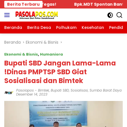
Langsung
DT Spontan Bantu Rp.10 Juta, Kepada Pengurus KKBD Sel
Berita Terbaru
ke
konten
Beranda
Berita Desa
Polhukam
Kesehatan
Pendidi
Beranda
Ekonomi & Bisnis
Ekonomi & Bisnis
,
Humaniora
Bupati SBD Jangan Lama-Lama
!Dinas PMPTSP SBD Giat
Sosialisasi dan Bimtek
Pasolapos
-
Bimtek
,
Bupati SBD
,
Sosialisasi
,
Sumba Barat Daya
Desember 14, 2023