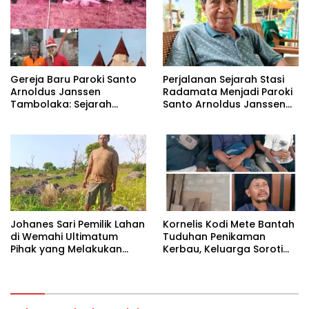
Gereja Baru Paroki Santo
Perjalanan Sejarah Stasi
Arnoldus Janssen
Radamata Menjadi Paroki
Tambolaka: Sejarah
Santo Arnoldus Janssen
Panjang Pembangunan
Tambolaka
Berdasarkan Memori
Kolektif Perjuangan Para
Imam Bersama Para
Tokoh Umat
‎Johanes Sari Pemilik Lahan
Kornelis Kodi Mete Bantah
di Wemahi Ultimatum
Tuduhan Penikaman
Pihak yang Melakukan
Kerbau, Keluarga Soroti
Aktivitas di Lahan yang
Dugaan Salah Tangkap
Belum Selesai Harganya