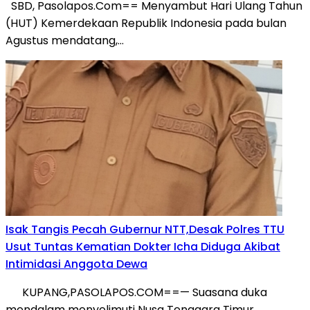
SBD, Pasolapos.Com== Menyambut Hari Ulang Tahun
(HUT) Kemerdekaan Republik Indonesia pada bulan
Agustus mendatang,…
Isak Tangis Pecah Gubernur NTT,Desak Polres TTU
Usut Tuntas Kematian Dokter Icha Diduga Akibat
Intimidasi Anggota Dewa
KUPANG,PASOLAPOS.COM==— Suasana duka
mendalam menyelimuti Nusa Tenggara Timur.