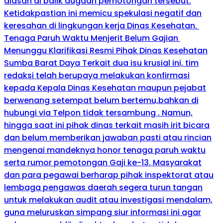
alasan di balik dugaan pemotongan tersebut.
Ketidakpastian ini memicu spekulasi negatif dan
keresahan di lingkungan kerja Dinas Kesehatan. ​
Tenaga Paruh Waktu Menjerit Belum Gajian ​
Menunggu Klarifikasi Resmi Pihak Dinas Kesehatan
Sumba Barat Daya ​Terkait dua isu krusial ini, tim
redaksi telah berupaya melakukan konfirmasi
kepada Kepala Dinas Kesehatan maupun pejabat
berwenang setempat belum bertemu,bahkan di
hubungi via Telpon tidak tersambung . Namun,
hingga saat ini pihak dinas terkait masih irit bicara
dan belum memberikan jawaban pasti atau rincian
mengenai mandeknya honor tenaga paruh waktu
serta rumor pemotongan Gaji ke-13. ​Masyarakat
dan para pegawai berharap pihak inspektorat atau
lembaga pengawas daerah segera turun tangan
untuk melakukan audit atau investigasi mendalam,
guna meluruskan simpang siur informasi ini agar