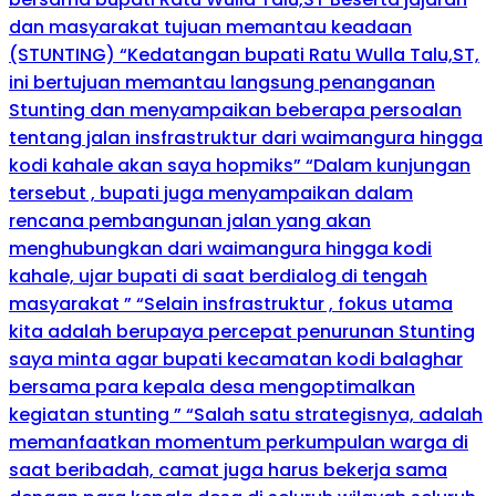
dan masyarakat tujuan memantau keadaan
(STUNTING) “Kedatangan bupati Ratu Wulla Talu,ST,
ini bertujuan memantau langsung penanganan
Stunting dan menyampaikan beberapa persoalan
tentang jalan insfrastruktur dari waimangura hingga
kodi kahale akan saya hopmiks” “Dalam kunjungan
tersebut , bupati juga menyampaikan dalam
rencana pembangunan jalan yang akan
menghubungkan dari waimangura hingga kodi
kahale, ujar bupati di saat berdialog di tengah
masyarakat ” “Selain insfrastruktur , fokus utama
kita adalah berupaya percepat penurunan Stunting
saya minta agar bupati kecamatan kodi balaghar
bersama para kepala desa mengoptimalkan
kegiatan stunting ” “Salah satu strategisnya, adalah
memanfaatkan momentum perkumpulan warga di
saat beribadah, camat juga harus bekerja sama