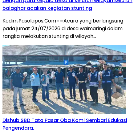
dengan para kepala desa di seluruh wilayah seluruh
balaghar adakan kegiatan stunting
Kodim,Pasolapos.Com==Acara yang berlangsung
pada jumat 24/07/2026 di desa waimaringi dalam
rangka melakukan stunting di wilayah…
Dishub SBD Tata Pasar Oba Komi Sembari Edukasi
Pengendara.