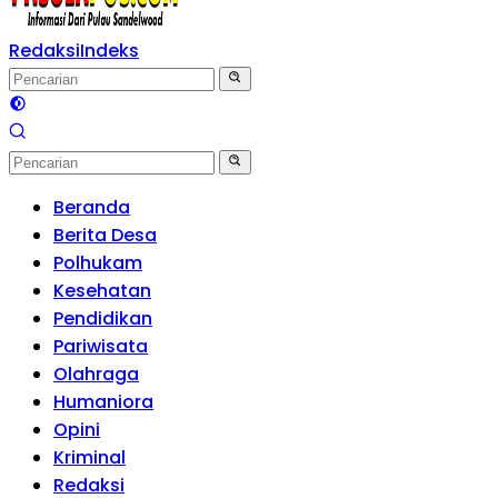
Redaksi
Indeks
Beranda
Berita Desa
Polhukam
Kesehatan
Pendidikan
Pariwisata
Olahraga
Humaniora
Opini
Kriminal
Redaksi