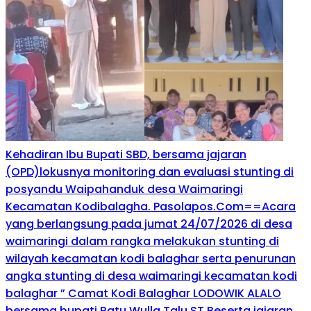
Kehadiran Ibu Bupati SBD, bersama jajaran
(OPD)lokusnya monitoring dan evaluasi stunting di
posyandu Waipahanduk desa Waimaringi
Kecamatan Kodibalagha. Pasolapos.Com==Acara
yang berlangsung pada jumat 24/07/2026 di desa
waimaringi dalam rangka melakukan stunting di
wilayah kecamatan kodi balaghar serta penurunan
angka stunting di desa waimaringi kecamatan kodi
balaghar ” Camat Kodi Balaghar LODOWIK ALALO
bersama bupati Ratu Wulla Talu,ST Beserta jajaran