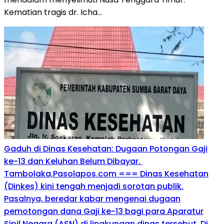
Kematian tragis dr. Icha…
​Gaduh di Dinas Kesehatan: Dugaan Potongan Gaji
ke-13 dan Keluhan Belum Dibayar. ​
Tambolaka,Pasolapos.com === Dinas Kesehatan
(Dinkes) kini tengah menjadi sorotan publik.
Pasalnya, beredar kabar mengenai dugaan
pemotongan dana Gaji ke-13 bagi para Aparatur
Sipil Negara (ASN) di lingkungan dinas tersebut. Di