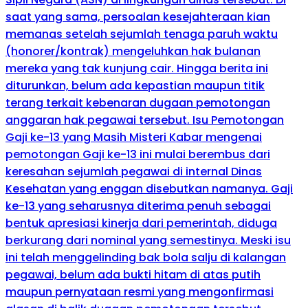
saat yang sama, persoalan kesejahteraan kian
memanas setelah sejumlah tenaga paruh waktu
(honorer/kontrak) mengeluhkan hak bulanan
mereka yang tak kunjung cair. ​Hingga berita ini
diturunkan, belum ada kepastian maupun titik
terang terkait kebenaran dugaan pemotongan
anggaran hak pegawai tersebut. ​Isu Pemotongan
Gaji ke-13 yang Masih Misteri ​Kabar mengenai
pemotongan Gaji ke-13 ini mulai berembus dari
keresahan sejumlah pegawai di internal Dinas
Kesehatan yang enggan disebutkan namanya. Gaji
ke-13 yang seharusnya diterima penuh sebagai
bentuk apresiasi kinerja dari pemerintah, diduga
berkurang dari nominal yang semestinya. ​Meski isu
ini telah menggelinding bak bola salju di kalangan
pegawai, belum ada bukti hitam di atas putih
maupun pernyataan resmi yang mengonfirmasi