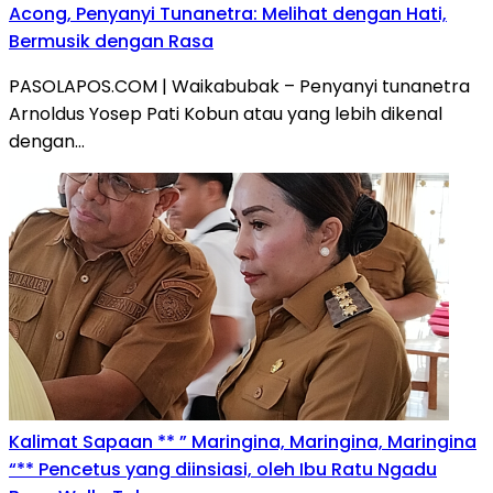
Acong, Penyanyi Tunanetra: Melihat dengan Hati,
Bermusik dengan Rasa
PASOLAPOS.COM | Waikabubak – Penyanyi tunanetra
Arnoldus Yosep Pati Kobun atau yang lebih dikenal
dengan…
Kalimat Sapaan ** ” Maringina, Maringina, Maringina
“** Pencetus yang diinsiasi, oleh Ibu Ratu Ngadu