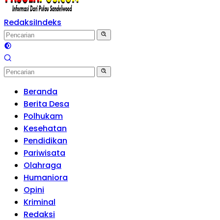
Redaksi
Indeks
Beranda
Berita Desa
Polhukam
Kesehatan
Pendidikan
Pariwisata
Olahraga
Humaniora
Opini
Kriminal
Redaksi