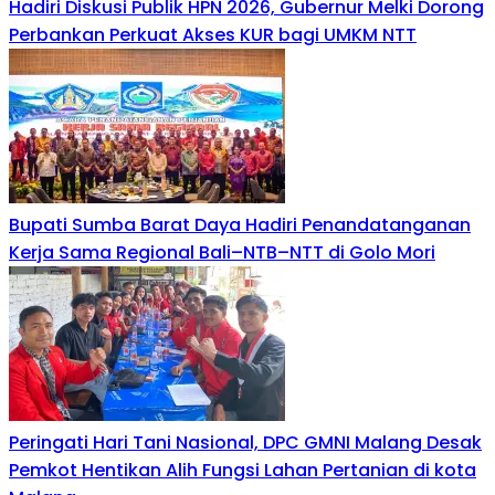
Hadiri Diskusi Publik HPN 2026, Gubernur Melki Dorong
Perbankan Perkuat Akses KUR bagi UMKM NTT
Bupati Sumba Barat Daya Hadiri Penandatanganan
Kerja Sama Regional Bali–NTB–NTT di Golo Mori
Peringati Hari Tani Nasional, DPC GMNI Malang Desak
Pemkot Hentikan Alih Fungsi Lahan Pertanian di kota