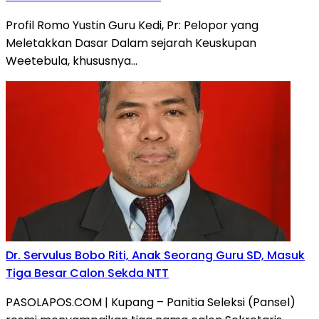
Profil Romo Yustin Guru Kedi, Pr: Pelopor yang
Meletakkan Dasar Dalam sejarah Keuskupan
Weetebula, khususnya…
Dr. Servulus Bobo Riti, Anak Seorang Guru SD, Masuk
Tiga Besar Calon Sekda NTT
PASOLAPOS.COM | Kupang – Panitia Seleksi (Pansel)