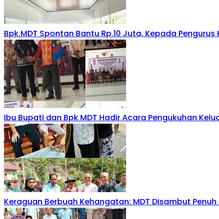
Bpk.MDT Spontan Bantu Rp.10 Juta, Kepada Pengurus 
Ibu Bupati dan Bpk MDT Hadir Acara Pengukuhan Kelu
Keraguan Berbuah Kehangatan: MDT Disambut Penuh K