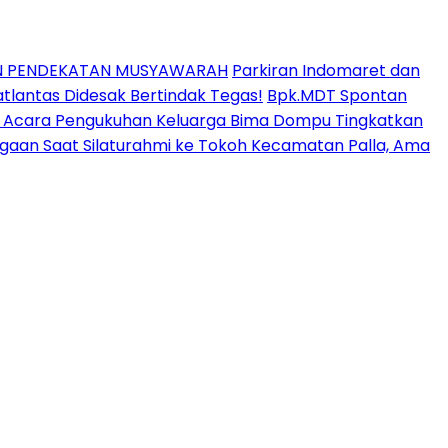
AN PENDEKATAN MUSYAWARAH
Parkiran Indomaret dan
lantas Didesak Bertindak Tegas!
Bpk.MDT Spontan
ir Acara Pengukuhan Keluarga Bima Dompu Tingkatkan
aan Saat Silaturahmi ke Tokoh Kecamatan Palla, Ama