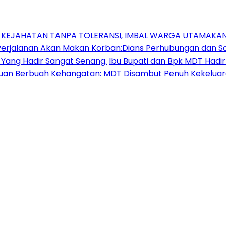
N KEJAHATAN TANPA TOLERANSI, IMBAL WARGA UTAMAK
jalanan Akan Makan Korban:Dians Perhubungan dan Sat
 Yang Hadir Sangat Senang.
Ibu Bupati dan Bpk MDT Had
uan Berbuah Kehangatan: MDT Disambut Penuh Kekeluarg