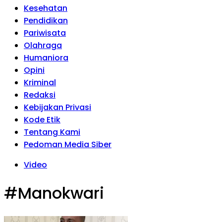
Kesehatan
Pendidikan
Pariwisata
Olahraga
Humaniora
Opini
Kriminal
Redaksi
Kebijakan Privasi
Kode Etik
Tentang Kami
Pedoman Media Siber
Video
#Manokwari