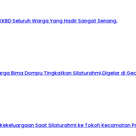
KKBD Seluruh Warga Yang Hadir Sangat Senang.
arga Bima Dompu Tingkatkan Silaturahmi,Digelar di G
ekeluargaan Saat Silaturahmi ke Tokoh Kecamatan Pa