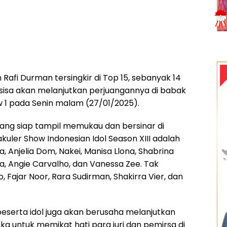
h Rafi Durman tersingkir di Top 15, sebanyak 14
sisa akan melanjutkan perjuangannya di babak
 1 pada Senin malam (27/01/2025).
ang siap tampil memukau dan bersinar di
uler Show Indonesian Idol Season XIII adalah
ra, Anjelia Dom, Nakei, Manisa Llona, Shabrina
ta, Angie Carvalho, dan Vanessa Zee. Tak
o, Fajar Noor, Rara Sudirman, Shakirra Vier, dan
p peserta idol juga akan berusaha melanjutkan
a untuk memikat hati para juri dan pemirsa di