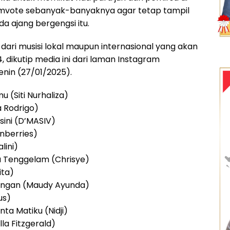
vote sebanyak-banyaknya agar tetap tampil
a ajang bergengsi itu.
 dari musisi lokal maupun internasional yang akan
 dikutip media ini dari laman Instagram
Senin (27/01/2025).
u (Siti Nurhaliza)
ia Rodrigo)
sini (D’MASIV)
anberries)
lini)
a Tenggelam (Chrisye)
ita)
angan (Maudy Ayunda)
us)
ta Matiku (Nidji)
la Fitzgerald)