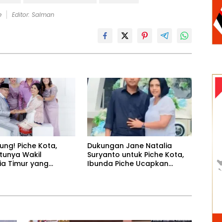
e
Editor: Salman
ung! Piche Kota,
Dukungan Jane Natalia
tunya Wakil
Suryanto untuk Piche Kota,
ia Timur yang
Ibunda Piche Ucapkan
ncang Panggung
Terima Kasih yang
ian Idol 2024-2025
Mendalam