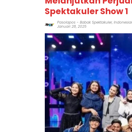
Melanjutkan Perju
Spektakuler Show 1
Pasolapos
-
Babak Spektakuler
,
Indonesian
Januari 28, 2025