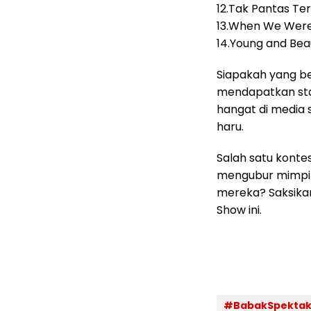
12.Tak Pantas Te
13.When We Were
14.Young and Beau
Siapakah yang be
mendapatkan sta
hangat di media 
haru.
Salah satu kontes
mengubur mimpiny
mereka? Saksikan
Show ini.
#BabakSpektak