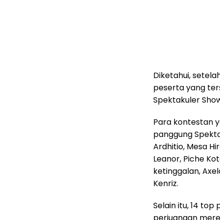
Diketahui, setela
peserta yang ter
Spektakuler Show
Para kontestan y
panggung Spektak
Ardhitio, Mesa Hi
Leanor, Piche Ko
ketinggalan, Axel
Kenriz.
Selain itu, 14 to
perjuangan merek