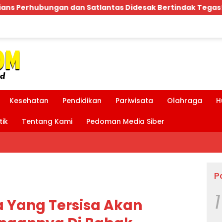
as Didesak Bertindak Tegas!
Bpk.MDT Spontan Ban
Kesehatan
Pendidikan
Pariwisata
Olahraga
H
tik
Tentang Kami
Pedoman Media Siber
P
1
a Yang Tersisa Akan