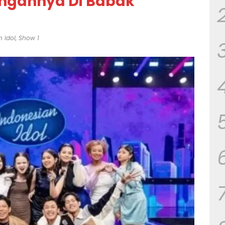
angannya Di Babak
 Idol
,
Show 1