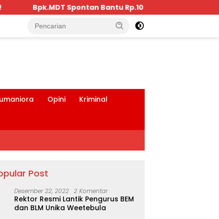
tu Rp.10 Juta, Kepada Pengurus KKBD Seluruh Warga Yan
tutup
umaniora
Opini
Kriminal
opular Post
Desember 22, 2022
2 Komentar
Rektor Resmi Lantik Pengurus BEM
dan BLM Unika Weetebula