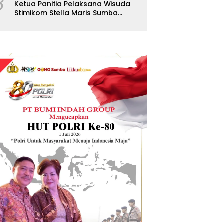
8
Ketua Panitia Pelaksana Wisuda
Stimikom Stella Maris Sumba
Karolus Wulla Rato S.KM.,MM.
Pertegas Batas Pendaftaran
Wisuda