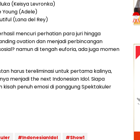
rluka (Keisya Levronka)
 Young (Adele)
tiful (Lana del Rey)
rhasil mencuri perhatian para juri hingga
nding ovation dan menjadi perbincangan
sosial? namun di tengah euforia, ada juga momen
tan harus tereliminasi untuk pertama kalinya,
a menjadi the next Indonesian Idol. Siapa
 kisah penuh emosi di panggung Spektakuler
uler
#IndonesianIdol
#Show1