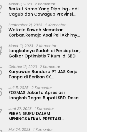
2
Maret 3, 2023
2 Komentar
Berikut Nama Yang Dipoling Jadi
Cagub dan Cawagub Provinsi
NTT, Balon Dari Sumba Belum Ada
3
September 21, 2023
2 Komentar
Waikelo Sawah Memakan
Korban,Remaja Asal Peli Akhirnya
Ditemukan Sudah Tidak Bernyawa
4
Maret 13, 2023
2 Komentar
Langkahnya Sudah di Persiapkan,
Golkar Optimistis 7 Kursi di SBD
5
Oktober 13, 2023
2 Komentar
Karyawan Bandara PT JAS Kerja
Tanpa di Berikan SK
Kontrak,Pengakuan Suruh Tanda
6
Tangan Tanpa di Bacakan Isinya
Juli 5, 2025
2 Komentar
FOSMAS Jakarta Apresiasi
Langkah Tegas Bupati SBD, Desak
Kepala Dinas P & K Dicopot
7
Juni 27, 2023
1 Komentar
PERAN GURU DALAM
MENINGKATKAN PRESTASI
AKADEMIK SISWA
Mei 24, 2023
1 Komentar