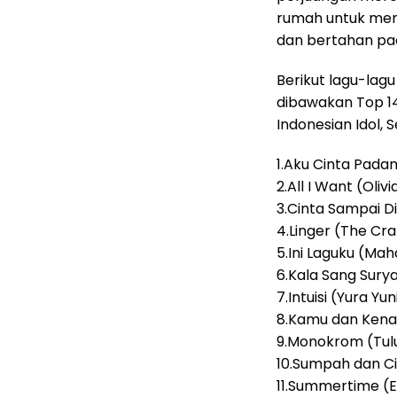
rumah untuk mem
dan bertahan pad
Berikut lagu-lagu
dibawakan Top 14,
Indonesian Idol, 
1.Aku Cinta Padam
2.All I Want (Oliv
3.Cinta Sampai Di
4.Linger (The Cr
5.Ini Laguku (Maha
6.Kala Sang Sury
7.Intuisi (Yura Yun
8.Kamu dan Ken
9.Monokrom (Tul
10.Sumpah dan Cin
11.Summertime (El