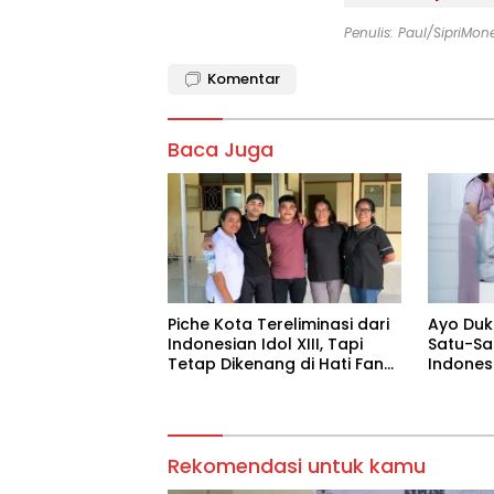
Penulis: Paul/SipriMon
Komentar
Baca Juga
Piche Kota Tereliminasi dari
Ayo Duk
Indonesian Idol XIII, Tapi
Satu-Sa
Tetap Dikenang di Hati Fans
Indones
Sumba NTT
Menggu
Indones
Rekomendasi untuk kamu