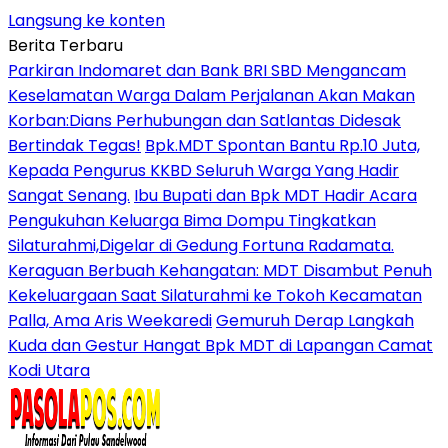
Langsung ke konten
Berita Terbaru
Parkiran Indomaret dan Bank BRI SBD Mengancam
Keselamatan Warga Dalam Perjalanan Akan Makan
Korban:Dians Perhubungan dan Satlantas Didesak
Bertindak Tegas!
Bpk.MDT Spontan Bantu Rp.10 Juta,
Kepada Pengurus KKBD Seluruh Warga Yang Hadir
Sangat Senang.
Ibu Bupati dan Bpk MDT Hadir Acara
Pengukuhan Keluarga Bima Dompu Tingkatkan
Silaturahmi,Digelar di Gedung Fortuna Radamata.
Keraguan Berbuah Kehangatan: MDT Disambut Penuh
Kekeluargaan Saat Silaturahmi ke Tokoh Kecamatan
Palla, Ama Aris Weekaredi
Gemuruh Derap Langkah
Kuda dan Gestur Hangat Bpk MDT di Lapangan Camat
Kodi Utara