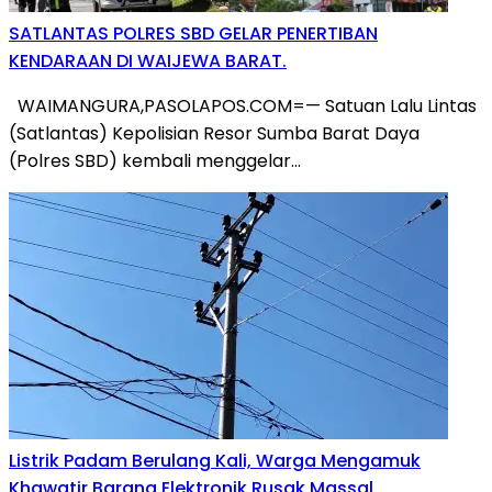
SATLANTAS POLRES SBD GELAR PENERTIBAN
KENDARAAN DI WAIJEWA BARAT.
WAIMANGURA,PASOLAPOS.COM=— Satuan Lalu Lintas
(Satlantas) Kepolisian Resor Sumba Barat Daya
(Polres SBD) kembali menggelar…
Listrik Padam Berulang Kali, Warga Mengamuk
Khawatir Barang Elektronik Rusak Massal.