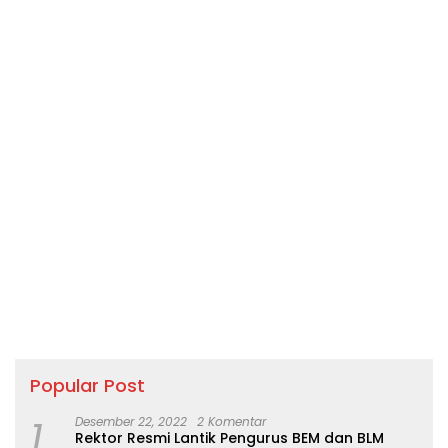
kahale, ujar bupati di saat
berdialog di tengah
masyarakat ” “Selain
insfrastruktur , fokus
utama kita adalah
berupaya percepat
penurunan Stunting saya
minta agar bupati
kecamatan kodi balaghar
bersama para kepala
desa mengoptimalkan
kegiatan stunting ” “Salah
satu strategisnya, adalah
memanfaatkan
momentum perkumpulan
warga di saat beribadah,
camat juga harus bekerja
sama dengan para
kepala desa di seluruh
wilayah seluruh balaghar
adakan kegiatan stunting
Popular Post
1
Desember 22, 2022
2 Komentar
Rektor Resmi Lantik Pengurus BEM dan BLM