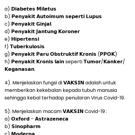
a) 𝗗𝗶𝗮𝗯𝗲𝘁𝗲𝘀 𝗠𝗶𝗹𝗲𝘁𝘂𝘀
b) 𝗣𝗲𝗻𝘆𝗮𝗸𝗶𝘁 𝗔𝘂𝘁𝗼𝗶𝗺𝘂𝗺 𝘀𝗲𝗽𝗲𝗿𝘁𝗶 𝗟𝘂𝗽𝘂𝘀
c) 𝗣𝗲𝗻𝘆𝗮𝗸𝗶𝘁 𝗚𝗶𝗻𝗷𝗮𝗹
d) 𝗣𝗲𝗻𝘆𝗮𝗸𝗶𝘁 𝗝𝗮𝗻𝘁𝘂𝗻𝗴 𝗞𝗼𝗿𝗼𝗻𝗲𝗿
e) 𝗛𝗶𝗽𝗲𝗿𝘁𝗲𝗻𝘀𝗶
f) 𝗧𝘂𝗯𝗲𝗿𝗸𝘂𝗹𝗼𝘀𝗶𝘀
g) 𝗣𝗲𝗻𝘆𝗮𝗸𝗶𝘁 𝗣𝗮𝗿𝘂 𝗢𝗯𝘀𝘁𝗿𝘂𝗸𝘁𝗶𝗳 𝗞𝗿𝗼𝗻𝗶𝘀 (𝗣𝗣𝗢𝗞)
h) 𝗣𝗲𝗻𝘆𝗮𝗸𝗶𝘁 𝗞𝗿𝗼𝗻𝗶𝘀 𝗹𝗮𝗶𝗻 seperti 𝗧𝘂𝗺𝗼𝗿/𝗞𝗮𝗻𝗸𝗲𝗿/
𝗞𝗲𝗴𝗮𝗻𝗮𝘀𝗮𝗻.
4). Menjelaskan fungsi di 𝗩𝗔𝗞𝗦𝗜𝗡 adalah untuk
memberikan kekebalan kepada tubuh manusia
sehingga kebal terhadap penularan Virus Covid-19.
5). Menjelaskan macam 𝗩𝗔𝗞𝗦𝗜𝗡 Covid-19 :
a) 𝗢𝘅𝗳𝗼𝗿𝗱 – 𝗔𝘀𝘁𝗿𝗮𝘇𝗲𝗻𝗲𝗰𝗮
b) 𝗦𝗶𝗻𝗼𝗽𝗵𝗮𝗿𝗺
c) 𝗠𝗼𝗱𝗲𝗿𝗻𝗮