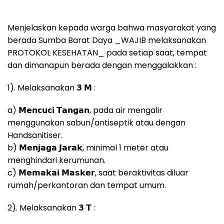
Menjelaskan kepada warga bahwa masyarakat yang
berada Sumba Barat Daya _WAJIB melaksanakan
PROTOKOL KESEHATAN_ pada setiap saat, tempat
dan dimanapun berada dengan menggalakkan :
1). Melaksanakan 𝟯 𝗠 :
a) 𝗠𝗲𝗻𝗰𝘂𝗰𝗶 𝗧𝗮𝗻𝗴𝗮𝗻, pada air mengalir
menggunakan sabun/antiseptik atau dengan
Handsanitiser.
b) 𝗠𝗲𝗻𝗷𝗮𝗴𝗮 𝗝𝗮𝗿𝗮𝗸, minimal 1 meter atau
menghindari kerumunan.
c) 𝗠𝗲𝗺𝗮𝗸𝗮𝗶 𝗠𝗮𝘀𝗸𝗲𝗿, saat beraktivitas diluar
rumah/perkantoran dan tempat umum.
2). Melaksanakan 𝟯 𝗧 :