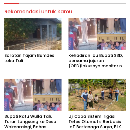
Rekomendasi untuk kamu
Sorotan Tajam Bumdes
Kehadiran Ibu Bupati SBD,
Loko Tali
bersama jajaran
(OPD)lokusnya monitoring
dan evaluasi stunting di
posyandu Waipahanduk
desa Waimaringi
Kecamatan Kodibalagha.
Pasolapos.Com==Acara
yang berlangsung pada
jumat 24/07/2026 di desa
waimaringi dalam rangka
melakukan stunting di
Bupati Ratu Wulla Talu
Uji Coba Sistem Irigasi
wilayah kecamatan kodi
Turun Langsung ke Desa
Tetes Otomatis Berbasis
balaghar serta penurunan
Waimaraingi, Bahas
IoT Bertenaga Surya, BLK
angka stunting di desa