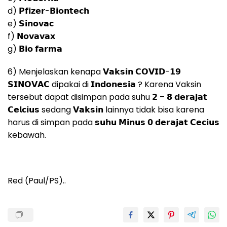
d) 𝗣𝗳𝗶𝘇𝗲𝗿-𝗕𝗶𝗼𝗻𝘁𝗲𝗰𝗵
e) 𝗦𝗶𝗻𝗼𝘃𝗮𝗰
f) 𝗡𝗼𝘃𝗮𝘃𝗮𝘅
g) 𝗕𝗶𝗼 𝗳𝗮𝗿𝗺𝗮
6) Menjelaskan kenapa 𝗩𝗮𝗸𝘀𝗶𝗻 𝗖𝗢𝗩𝗜𝗗-𝟭𝟵
𝗦𝗜𝗡𝗢𝗩𝗔𝗖 dipakai di 𝗜𝗻𝗱𝗼𝗻𝗲𝘀𝗶𝗮 ? Karena Vaksin
tersebut dapat disimpan pada suhu 𝟮 – 𝟴 𝗱𝗲𝗿𝗮𝗷𝗮𝘁
𝗖𝗲𝗹𝗰𝗶𝘂𝘀 sedang 𝗩𝗮𝗸𝘀𝗶𝗻 lainnya tidak bisa karena
harus di simpan pada 𝘀𝘂𝗵𝘂 𝗠𝗶𝗻𝘂𝘀 𝟬 𝗱𝗲𝗿𝗮𝗷𝗮𝘁 𝗖𝗲𝗰𝗶𝘂𝘀
kebawah.
Red (Paul/PS)..