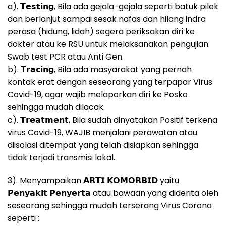
a). 𝗧𝗲𝘀𝘁𝗶𝗻𝗴, Bila ada gejala-gejala seperti batuk pilek
dan berlanjut sampai sesak nafas dan hilang indra
perasa (hidung, lidah) segera periksakan diri ke
dokter atau ke RSU untuk melaksanakan pengujian
Swab test PCR atau Anti Gen.
b). 𝗧𝗿𝗮𝗰𝗶𝗻𝗴, Bila ada masyarakat yang pernah
kontak erat dengan seseorang yang terpapar Virus
Covid-19, agar wajib melaporkan diri ke Posko
sehingga mudah dilacak.
c). 𝗧𝗿𝗲𝗮𝘁𝗺𝗲𝗻𝘁, Bila sudah dinyatakan Positif terkena
virus Covid-19, WAJIB menjalani perawatan atau
diisolasi ditempat yang telah disiapkan sehingga
tidak terjadi transmisi lokal.
3). Menyampaikan 𝗔𝗥𝗧𝗜 𝗞𝗢𝗠𝗢𝗥𝗕𝗜𝗗 yaitu
𝗣𝗲𝗻𝘆𝗮𝗸𝗶𝘁 𝗣𝗲𝗻𝘆𝗲𝗿𝘁𝗮 atau bawaan yang diderita oleh
seseorang sehingga mudah terserang Virus Corona
seperti :