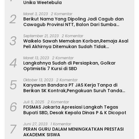
Unika Weetebula
2
Maret 3, 2023
2 Komentar
Berikut Nama Yang Dipoling Jadi Cagub dan
Cawagub Provinsi NTT, Balon Dari Sumba
Belum Ada
3
September 21, 2023
2 Komentar
Waikelo Sawah Memakan Korban,Remaja Asal
Peli Akhirnya Ditemukan Sudah Tidak
Bernyawa
4
Maret 13, 2023
2 Komentar
Langkahnya Sudah di Persiapkan, Golkar
Optimistis 7 Kursi di SBD
5
Oktober 13, 2023
2 Komentar
Karyawan Bandara PT JAS Kerja Tanpa di
Berikan SK Kontrak,Pengakuan Suruh Tanda
Tangan Tanpa di Bacakan Isinya
6
Juli 5, 2025
2 Komentar
FOSMAS Jakarta Apresiasi Langkah Tegas
Bupati SBD, Desak Kepala Dinas P & K Dicopot
7
Juni 27, 2023
1 Komentar
PERAN GURU DALAM MENINGKATKAN PRESTASI
AKADEMIK SISWA