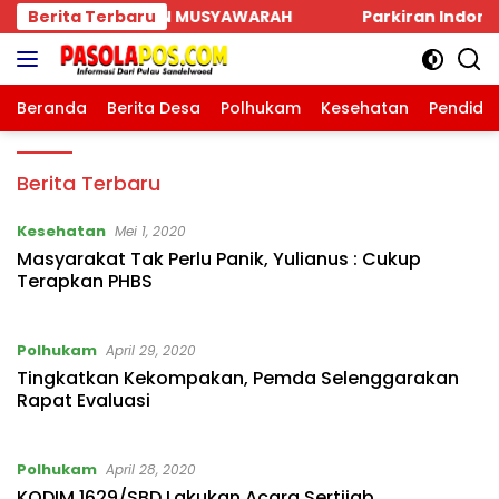
Langsung
WARAH
Berita Terbaru
Parkiran Indomaret dan Bank BRI SBD Meng
ke
konten
Beranda
Berita Desa
Polhukam
Kesehatan
Pendidi
Pasola
Berita Terbaru
Pos
Kesehatan
Mei 1, 2020
Masyarakat Tak Perlu Panik, Yulianus : Cukup
Terapkan PHBS
Polhukam
April 29, 2020
Tingkatkan Kekompakan, Pemda Selenggarakan
Rapat Evaluasi
Polhukam
April 28, 2020
KODIM 1629/SBD Lakukan Acara Sertijab