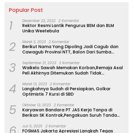
Popular Post
1
Desember 22, 2022
2 Komentar
Rektor Resmi Lantik Pengurus BEM dan BLM
Unika Weetebula
2
Maret 3, 2023
2 Komentar
Berikut Nama Yang Dipoling Jadi Cagub dan
Cawagub Provinsi NTT, Balon Dari Sumba
Belum Ada
3
September 21, 2023
2 Komentar
Waikelo Sawah Memakan Korban,Remaja Asal
Peli Akhirnya Ditemukan Sudah Tidak
Bernyawa
4
Maret 13, 2023
2 Komentar
Langkahnya Sudah di Persiapkan, Golkar
Optimistis 7 Kursi di SBD
5
Oktober 13, 2023
2 Komentar
Karyawan Bandara PT JAS Kerja Tanpa di
Berikan SK Kontrak,Pengakuan Suruh Tanda
Tangan Tanpa di Bacakan Isinya
6
Juli 5, 2025
2 Komentar
FOSMAS Jakarta Apresiasi Langkah Tegas