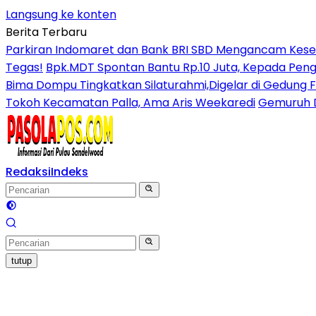
Langsung ke konten
Berita Terbaru
Parkiran Indomaret dan Bank BRI SBD Mengancam Kese
Tegas!
Bpk.MDT Spontan Bantu Rp.10 Juta, Kepada Peng
Bima Dompu Tingkatkan Silaturahmi,Digelar di Gedung 
Tokoh Kecamatan Palla, Ama Aris Weekaredi
Gemuruh D
Redaksi
Indeks
tutup