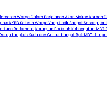
lamatan Warga Dalam Perjalanan Akan Makan Korban:Dia
urus KKBD Seluruh Warga Yang Hadir Sangat Senang.
Ibu
Fortuna Radamata.
Keraguan Berbuah Kehangatan: MDT D
erap Langkah Kuda dan Gestur Hangat Bpk MDT di Lapa