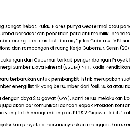
ng sangat hebat. Pulau Flores punya Geotermal atau pa
umba berdasarkan penelitian para ahli memiliki intensita
ber energi dari arus laut dan air, ” jelas Gubernur VBL
ono dan rombongan di ruang Kerja Gubernur, Senin (20/
kungan dari Gubernur terkait pengembangan Proyek Pem
nergi Sumber Daya Mineral (ESDM) NTT, Kadis Pendidika
 terbarukan untuk pembangkit listrik merupakan suatu
 energi listrik yang bersumber dari fosil. Suka atau tida
dengan daya 2 Gigawat (GW). Kami terus melakukan koo
ya juga akan berkomunikasi dengan Bapak Presiden tentang
ina yang telah mengembangkan PLTS 2 Gigawat lebih,” ka
enjelaskan proyek ini rencananya akan menggunakan skema