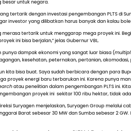
besar untuk negara.
yang tertarik dengan investasi pengembangan PLTS di Su
n agar investor yang dilibatkan harus banyak dan kalau bo
ng merasa tertarik untuk menggarap mega proyek ini. Begi
oyek ini bisa berjalan,” jelas Gubernur VBL.
 punya dampak ekonomi yang sangat luar biasa (
multipl
erdagangan, kesehatan, peternakan, pertanian, akomodasi,
n kita bisa buat. Saya sudah berbicara dengan para Bup
a proyek energi baru terbarukan ini. Karena punya man
earch
atau penelitian dalam pengembangan PLTS ini. Kit
engembangan proyek ini sekitar 100 ribu hektar, tidak a
 Direksi Suryagen menjelaskan, Suryagen Group melalui
nggarai Barat sebesar 30 MW dan Sumba sebesar 2 GW. 