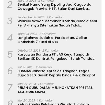
2
Maret 3, 2023
2 Komentar
Berikut Nama Yang Dipoling Jadi Cagub dan
Cawagub Provinsi NTT, Balon Dari Sumba
Belum Ada
3
September 21, 2023
2 Komentar
Waikelo Sawah Memakan Korban,Remaja Asal
Peli Akhirnya Ditemukan Sudah Tidak
Bernyawa
4
Maret 13, 2023
2 Komentar
Langkahnya Sudah di Persiapkan, Golkar
Optimistis 7 Kursi di SBD
5
Oktober 13, 2023
2 Komentar
Karyawan Bandara PT JAS Kerja Tanpa di
Berikan SK Kontrak,Pengakuan Suruh Tanda
Tangan Tanpa di Bacakan Isinya
6
Juli 5, 2025
2 Komentar
FOSMAS Jakarta Apresiasi Langkah Tegas
Bupati SBD, Desak Kepala Dinas P & K Dicopot
7
Juni 27, 2023
1 Komentar
PERAN GURU DALAM MENINGKATKAN PRESTASI
AKADEMIK SISWA
8
Mei 24, 2023
1 Komentar
Ketua Panitia Pelaksana Wisuda Stimikom