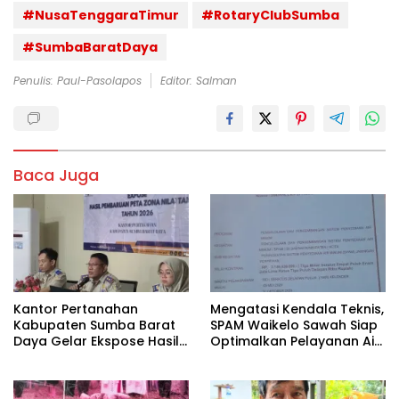
#NusaTenggaraTimur
#RotaryClubSumba
#SumbaBaratDaya
Penulis: Paul-Pasolapos
Editor: Salman
Baca Juga
Kantor Pertanahan
Mengatasi Kendala Teknis,
Kabupaten Sumba Barat
SPAM Waikelo Sawah Siap
Daya Gelar Ekspose Hasil
Optimalkan Pelayanan Air
Pembaruan Peta Zona Nilai
Bersih di Waijewa Timur
Tanah Tahun 2026