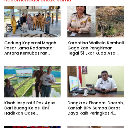
Gedung Koperasi Megah
Karantina Waikelo Kembali
Pasar Lama Radamata:
Gagalkan Pengiriman
Antara Kemubaziran
Ilegal 51 Ekor Kuda Asal
Anggaran dan Solusi Alih
Sumba Barat Daya.
Fungsi
Kisah Inspiratif Pak Agus:
Dongkrak Ekonomi Daerah,
Dari Ruang Kelas, Kini
Kantah BPN Sumba Barat
Hadirkan Oase
Daya Raih Peringkat 4
Pemancingan Keluarga di
PNBP se-NTT
Limbu Watu