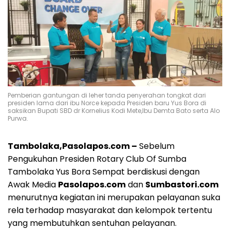
Pemberian gantungan di leher tanda penyerahan tongkat dari
presiden lama dari ibu Norce kepada Presiden baru Yus Bora di
saksikan Bupati SBD dr Kornelius Kodi Mete,Ibu Demta Bato serta Alo
Purwa.
Tambolaka,Pasolapos.com –
Sebelum
Pengukuhan Presiden Rotary Club Of Sumba
Tambolaka Yus Bora Sempat berdiskusi dengan
Awak Media
Pasolapos.com
dan
Sumbastori.com
menurutnya kegiatan ini merupakan pelayanan suka
rela terhadap masyarakat dan kelompok tertentu
yang membutuhkan sentuhan pelayanan.