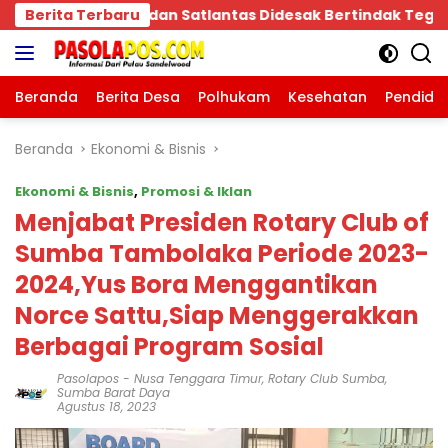
Langsung
tindak Tegas!
Berita Terbaru
Bpk.MDT Spontan Bantu Rp.10 Juta,
ke
konten
Beranda
Berita Desa
Polhukam
Kesehatan
Pendidi
Beranda
Ekonomi & Bisnis
Ekonomi & Bisnis
,
Promosi & Iklan
Menjabat Presiden Rotary Club of
Sumba Tambolaka Periode 2023-
2024,Yus Bora Menggantikan
Norce Sattu,Siap Menggerakkan
Berbagai Program Sosial
Pasolapos
-
Nusa Tenggara Timur
,
Rotary Club Sumba
,
Sumba Barat Daya
Agustus 18, 2023