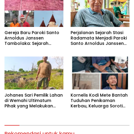
Gereja Baru Paroki Santo
Perjalanan Sejarah Stasi
Arnoldus Janssen
Radamata Menjadi Paroki
Tambolaka: Sejarah
Santo Arnoldus Janssen
Panjang Pembangunan
Tambolaka
Berdasarkan Memori
Kolektif Perjuangan Para
Imam Bersama Para
Tokoh Umat
‎Johanes Sari Pemilik Lahan
Kornelis Kodi Mete Bantah
di Wemahi Ultimatum
Tuduhan Penikaman
Pihak yang Melakukan
Kerbau, Keluarga Soroti
Aktivitas di Lahan yang
Dugaan Salah Tangkap
Belum Selesai Harganya
Rekomendasi untuk kamu