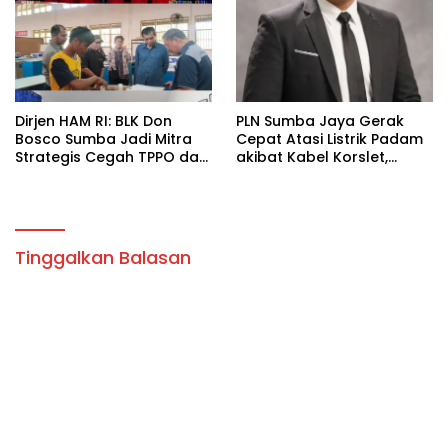
Dirjen HAM RI: BLK Don
PLN Sumba Jaya Gerak
Bosco Sumba Jadi Mitra
Cepat Atasi Listrik Padam
Strategis Cegah TPPO dan
akibat Kabel Korslet,
Tingkatkan Kesejahteraan
Kepala Ranting
Masyarakat”
Sampaikan Permohonan
Maaf
Tinggalkan Balasan