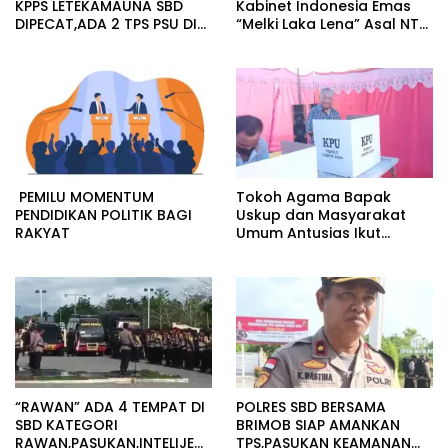
KPPS LETEKAMAUNA SBD
Kabinet Indonesia Emas
DIPECAT,ADA 2 TPS PSU DI
“Melki Laka Lena” Asal NTT
KABUPATEN SBD
dari Partai Golkar
PEMILU MOMENTUM
Tokoh Agama Bapak
PENDIDIKAN POLITIK BAGI
Uskup dan Masyarakat
RAKYAT
Umum Antusias Ikut
Pencoblosan,TPS 1 Khusus
Radamata
“RAWAN” ADA 4 TEMPAT DI
POLRES SBD BERSAMA
SBD KATEGORI
BRIMOB SIAP AMANKAN
RAWAN,PASUKAN,INTELIJEN
TPS,PASUKAN KEAMANAN