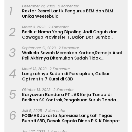
1
Desember 22, 2022
2 Komentar
Rektor Resmi Lantik Pengurus BEM dan BLM
Unika Weetebula
2
Maret 3, 2023
2 Komentar
Berikut Nama Yang Dipoling Jadi Cagub dan
Cawagub Provinsi NTT, Balon Dari Sumba
Belum Ada
3
September 21, 2023
2 Komentar
Waikelo Sawah Memakan Korban,Remaja Asal
Peli Akhirnya Ditemukan Sudah Tidak
Bernyawa
4
Maret 13, 2023
2 Komentar
Langkahnya Sudah di Persiapkan, Golkar
Optimistis 7 Kursi di SBD
5
Oktober 13, 2023
2 Komentar
Karyawan Bandara PT JAS Kerja Tanpa di
Berikan SK Kontrak,Pengakuan Suruh Tanda
Tangan Tanpa di Bacakan Isinya
6
Juli 5, 2025
2 Komentar
FOSMAS Jakarta Apresiasi Langkah Tegas
Bupati SBD, Desak Kepala Dinas P & K Dicopot
Juni 27, 2023
1 Komentar