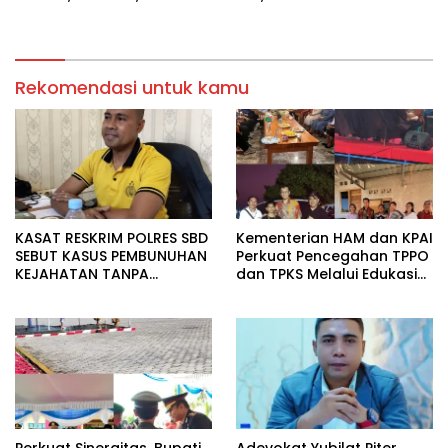
PENGAMANAN PEMILU AKAN
AKAN TERJUN LANGSUNG
BERSIAGA
Rekomendasi untuk kamu
KASAT RESKRIM POLRES SBD
Kementerian HAM dan KPAI
SEBUT KASUS PEMBUNUHAN
Perkuat Pencegahan TPPO
KEJAHATAN TANPA
dan TPKS Melalui Edukasi
TOLERANSI, IMBAL WARGA
Generasi Muda di Sumba.
UTAMAKAN PENDEKATAN
MUSYAWARAH