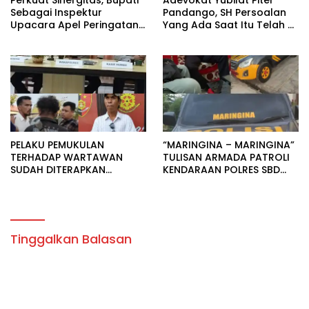
Perkuat Sinergitas, Bupati
Adevokat Yubilat Piter
Sebagai Inspektur
Pandango, SH Persoalan
Upacara Apel Peringatan
Yang Ada Saat Itu Telah di
HUT Bhayangkara di
Selesaikan Sudah Di
Porles SBD.
Terapkan Yang diBuat.
PELAKU PEMUKULAN
“MARINGINA – MARINGINA”
TERHADAP WARTAWAN
TULISAN ARMADA PATROLI
SUDAH DITERAPKAN
KENDARAAN POLRES SBD
SEBAGAI TERSANGKA.
MERUPAKN IDENTITAS
BUDAYA.
Tinggalkan Balasan