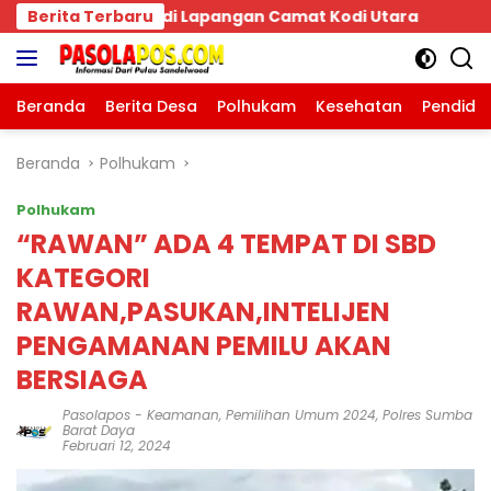
Langsung
Kodi Utara
Berita Terbaru
ke
konten
Beranda
Berita Desa
Polhukam
Kesehatan
Pendidi
Beranda
Polhukam
Polhukam
“RAWAN” ADA 4 TEMPAT DI SBD
KATEGORI
RAWAN,PASUKAN,INTELIJEN
PENGAMANAN PEMILU AKAN
BERSIAGA
Pasolapos
-
Keamanan
,
Pemilihan Umum 2024
,
Polres Sumba
Barat Daya
Februari 12, 2024