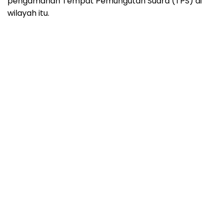
pengamanan Tempat Pemungutan Suara (TPS) di
wilayah itu.