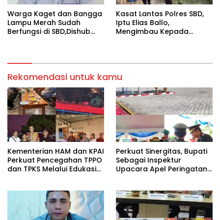
Warga Kaget dan Bangga
Kasat Lantas Polres SBD,
Lampu Merah Sudah
Iptu Elias Ballo,
Berfungsi di SBD,Dishub
Mengimbau Kepada
dan Lantas Polres SBD
Masyarakat Untuk
Lakukan Simulasi pada
Melaporkan Jika Ada
Warga
Kendaraan Yang Telah
Dimodifikasi Untuk Mengisi
Rekomendasi untuk kamu
BBM Bersubsidi
Kementerian HAM dan KPAI
Perkuat Sinergitas, Bupati
Perkuat Pencegahan TPPO
Sebagai Inspektur
dan TPKS Melalui Edukasi
Upacara Apel Peringatan
Generasi Muda di Sumba.
HUT Bhayangkara di
Porles SBD.