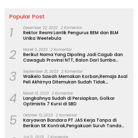
Popular Post
1
Desember 22, 2022
2 Komentar
Rektor Resmi Lantik Pengurus BEM dan BLM
Unika Weetebula
2
Maret 3, 2023
2 Komentar
Berikut Nama Yang Dipoling Jadi Cagub dan
Cawagub Provinsi NTT, Balon Dari Sumba
Belum Ada
3
September 21, 2023
2 Komentar
Waikelo Sawah Memakan Korban,Remaja Asal
Peli Akhirnya Ditemukan Sudah Tidak
Bernyawa
4
Maret 13, 2023
2 Komentar
Langkahnya Sudah di Persiapkan, Golkar
Optimistis 7 Kursi di SBD
5
Oktober 13, 2023
2 Komentar
Karyawan Bandara PT JAS Kerja Tanpa di
Berikan SK Kontrak,Pengakuan Suruh Tanda
Tangan Tanpa di Bacakan Isinya
Juli 5, 2025
2 Komentar