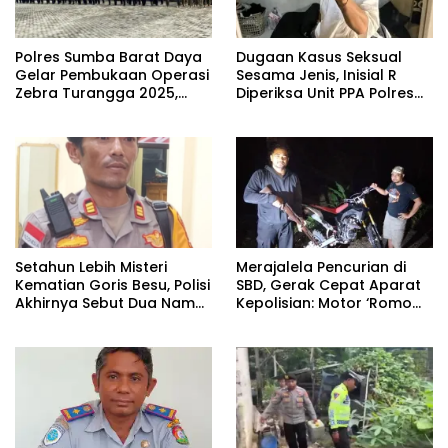
Polres Sumba Barat Daya
Dugaan Kasus Seksual
Gelar Pembukaan Operasi
Sesama Jenis, Inisial R
Zebra Turangga 2025,
Diperiksa Unit PPA Polres
Tekankan Keselamatan
Sumba Barat Daya
dan Kepatuhan Berlalu
Lintas
Setahun Lebih Misteri
Merajalela Pencurian di
Kematian Goris Besu, Polisi
SBD, Gerak Cepat Aparat
Akhirnya Sebut Dua Nama
Kepolisian: Motor ‘Romo
Terduga Pelaku
Ferdi’ Berhasil Ditemukan