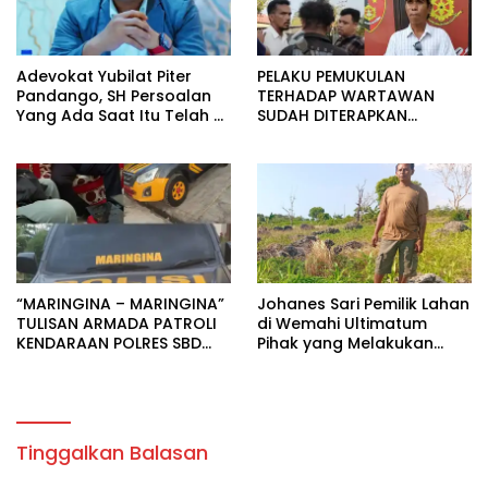
Adevokat Yubilat Piter
PELAKU PEMUKULAN
Pandango, SH Persoalan
TERHADAP WARTAWAN
Yang Ada Saat Itu Telah di
SUDAH DITERAPKAN
Selesaikan Sudah Di
SEBAGAI TERSANGKA.
Terapkan Yang diBuat.
“MARINGINA – MARINGINA”
‎Johanes Sari Pemilik Lahan
TULISAN ARMADA PATROLI
di Wemahi Ultimatum
KENDARAAN POLRES SBD
Pihak yang Melakukan
MERUPAKN IDENTITAS
Aktivitas di Lahan yang
BUDAYA.
Belum Selesai Harganya
Tinggalkan Balasan