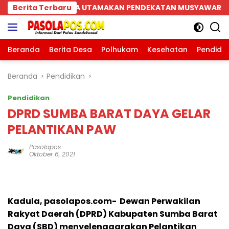
Langsung
N PENDEKATAN MUSYAWARAH
Berita Terbaru
Parkiran Indomaret da
ke
konten
Beranda
Berita Desa
Polhukam
Kesehatan
Pendidi
Beranda
Pendidikan
Pendidikan
DPRD SUMBA BARAT DAYA GELAR
PELANTIKAN PAW
Pasolapos
Oktober 6, 2021
Kadula, pasolapos.com- Dewan Perwakilan
Rakyat Daerah (DPRD) Kabupaten Sumba Barat
Daya (SBD) menyelenggarakan Pelantikan