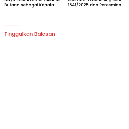
Butana sebagai Kepala
1541/2025 dan Peresmian
SDM Wee Paboba
SMAK Negeri Santo
Dominikus
Tinggalkan Balasan