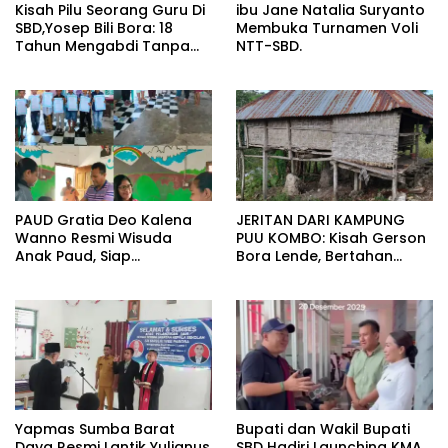
Kisah Pilu Seorang Guru Di
ibu Jane Natalia Suryanto
SBD,Yosep Bili Bora: 18
Membuka Turnamen Voli
Tahun Mengabdi Tanpa
NTT-SBD.
Upah Layak.
PAUD Gratia Deo Kalena
JERITAN DARI KAMPUNG
Wanno Resmi Wisuda
PUU KOMBO: Kisah Gerson
Anak Paud, Siap
Bora Lende, Bertahan
Melangkah Ke Sekolah
Hidup dalam Rumah Tak
Dasar.
Layak Huni Bersama Enam
Anaknya
Yapmas Sumba Barat
Bupati dan Wakil Bupati
Daya Resmi Lantik Yulianus
SBD Hadiri Launching KMA