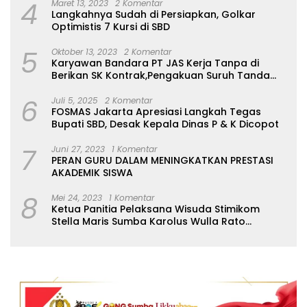
4
Maret 13, 2023
2 Komentar
Langkahnya Sudah di Persiapkan, Golkar
Optimistis 7 Kursi di SBD
5
Oktober 13, 2023
2 Komentar
Karyawan Bandara PT JAS Kerja Tanpa di
Berikan SK Kontrak,Pengakuan Suruh Tanda
Tangan Tanpa di Bacakan Isinya
6
Juli 5, 2025
2 Komentar
FOSMAS Jakarta Apresiasi Langkah Tegas
Bupati SBD, Desak Kepala Dinas P & K Dicopot
7
Juni 27, 2023
1 Komentar
PERAN GURU DALAM MENINGKATKAN PRESTASI
AKADEMIK SISWA
8
Mei 24, 2023
1 Komentar
Ketua Panitia Pelaksana Wisuda Stimikom
Stella Maris Sumba Karolus Wulla Rato
S.KM.,MM. Pertegas Batas Pendaftaran Wisuda