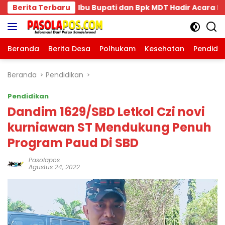
Langsung
k MDT Hadir Acara Pengukuhan Keluarga Bima Dompu Tingk
Berita Terbaru
ke
konten
Beranda
Berita Desa
Polhukam
Kesehatan
Pendidi
Beranda
Pendidikan
Pendidikan
Dandim 1629/SBD Letkol Czi novi
kurniawan ST Mendukung Penuh
Program Paud Di SBD
Pasolapos
Agustus 24, 2022