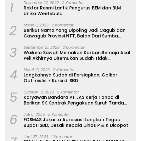
1
Desember 22, 2022
2 Komentar
Rektor Resmi Lantik Pengurus BEM dan BLM
Unika Weetebula
2
Maret 3, 2023
2 Komentar
Berikut Nama Yang Dipoling Jadi Cagub dan
Cawagub Provinsi NTT, Balon Dari Sumba
Belum Ada
3
September 21, 2023
2 Komentar
Waikelo Sawah Memakan Korban,Remaja Asal
Peli Akhirnya Ditemukan Sudah Tidak
Bernyawa
4
Maret 13, 2023
2 Komentar
Langkahnya Sudah di Persiapkan, Golkar
Optimistis 7 Kursi di SBD
5
Oktober 13, 2023
2 Komentar
Karyawan Bandara PT JAS Kerja Tanpa di
Berikan SK Kontrak,Pengakuan Suruh Tanda
Tangan Tanpa di Bacakan Isinya
6
Juli 5, 2025
2 Komentar
FOSMAS Jakarta Apresiasi Langkah Tegas
Bupati SBD, Desak Kepala Dinas P & K Dicopot
Juni 27, 2023
1 Komentar