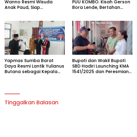
Wanno Resmi Wisuda
PUU KOMBO: Kisah Gerson
Anak Paud, Siap
Bora Lende, Bertahan
Melangkah Ke Sekolah
Hidup dalam Rumah Tak
Dasar.
Layak Huni Bersama Enam
Anaknya
Yapmas Sumba Barat
Bupati dan Wakil Bupati
Daya Resmi Lantik Yulianus
SBD Hadiri Launching KMA
Butana sebagai Kepala
1541/2025 dan Peresmian
SDM Wee Paboba
SMAK Negeri Santo
Dominikus
Tinggalkan Balasan