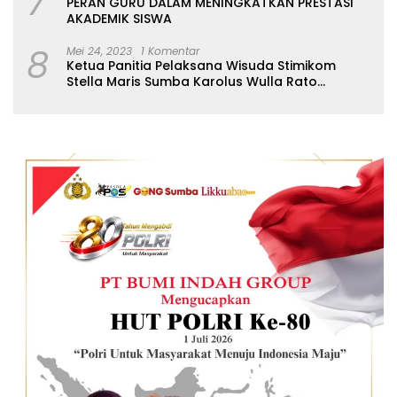
7
PERAN GURU DALAM MENINGKATKAN PRESTASI
AKADEMIK SISWA
8
Mei 24, 2023
1 Komentar
Ketua Panitia Pelaksana Wisuda Stimikom
Stella Maris Sumba Karolus Wulla Rato
S.KM.,MM. Pertegas Batas Pendaftaran Wisuda