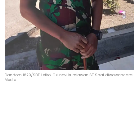
Dandom 1629/SBD Letkol Czi novi kurniawan ST.Saat diwawancarai
Media