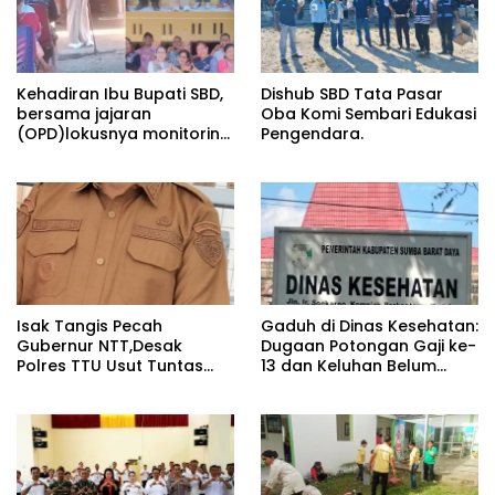
Kehadiran Ibu Bupati SBD,
Dishub SBD Tata Pasar
bersama jajaran
Oba Komi Sembari Edukasi
(OPD)lokusnya monitoring
Pengendara.
dan evaluasi stunting di
posyandu Waipahanduk
desa Waimaringi
Kecamatan Kodibalagha.
Pasolapos.Com==Acara
yang berlangsung pada
jumat 24/07/2026 di desa
waimaringi dalam rangka
melakukan stunting di
Isak Tangis Pecah
​Gaduh di Dinas Kesehatan:
wilayah kecamatan kodi
Gubernur NTT,Desak
Dugaan Potongan Gaji ke-
balaghar serta penurunan
Polres TTU Usut Tuntas
13 dan Keluhan Belum
angka stunting di desa
Kematian Dokter Icha
Dibayar. ​
waimaringi kecamatan
Diduga Akibat Intimidasi
Tambolaka,Pasolapos.co
kodi balaghar ” Camat
Anggota Dewa
m === Dinas Kesehatan
Kodi Balaghar LODOWIK
(Dinkes) kini tengah
ALALO bersama bupati
menjadi sorotan publik.
Ratu Wulla Talu,ST Beserta
Pasalnya, beredar kabar
jajaran dan masyarakat