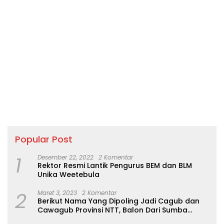
Kesehatan yang enggan
penurunan Stunting saya
disebutkan namanya. Gaji
minta agar bupati
ke-13 yang seharusnya
kecamatan kodi balaghar
diterima penuh sebagai
bersama para kepala
bentuk apresiasi kinerja
desa mengoptimalkan
dari pemerintah, diduga
kegiatan stunting ” “Salah
berkurang dari nominal
satu strategisnya, adalah
yang semestinya. ​Meski isu
memanfaatkan
ini telah menggelinding
momentum perkumpulan
bak bola salju di kalangan
warga di saat beribadah,
pegawai, belum ada bukti
camat juga harus bekerja
hitam di atas putih
sama dengan para
maupun pernyataan resmi
kepala desa di seluruh
yang mengonfirmasi
wilayah seluruh balaghar
alasan di balik dugaan
adakan kegiatan stunting
Popular Post
pemotongan tersebut.
Ketidakpastian ini memicu
1
Desember 22, 2022
2 Komentar
spekulasi negatif dan
Rektor Resmi Lantik Pengurus BEM dan BLM
keresahan di lingkungan
Unika Weetebula
kerja Dinas Kesehatan. ​
Tenaga Paruh Waktu
2
Maret 3, 2023
2 Komentar
Menjerit Belum Gajian ​
Berikut Nama Yang Dipoling Jadi Cagub dan
Menunggu Klarifikasi
Cawagub Provinsi NTT, Balon Dari Sumba
Resmi Pihak Dinas
Belum Ada
Kesehatan Sumba Barat