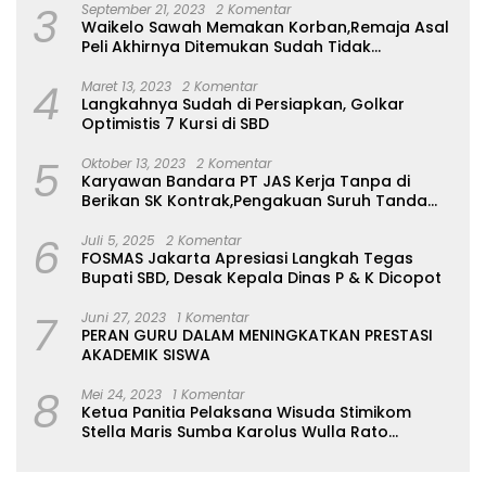
3
September 21, 2023
2 Komentar
Daya ​Terkait dua isu
Waikelo Sawah Memakan Korban,Remaja Asal
krusial ini, tim redaksi telah
Peli Akhirnya Ditemukan Sudah Tidak
berupaya melakukan
Bernyawa
konfirmasi kepada Kepala
4
Maret 13, 2023
2 Komentar
Dinas Kesehatan maupun
Langkahnya Sudah di Persiapkan, Golkar
pejabat berwenang
Optimistis 7 Kursi di SBD
setempat belum
bertemu,bahkan di
5
Oktober 13, 2023
2 Komentar
hubungi via Telpon tidak
Karyawan Bandara PT JAS Kerja Tanpa di
tersambung . Namun,
Berikan SK Kontrak,Pengakuan Suruh Tanda
hingga saat ini pihak dinas
Tangan Tanpa di Bacakan Isinya
terkait masih irit bicara
6
Juli 5, 2025
2 Komentar
dan belum memberikan
FOSMAS Jakarta Apresiasi Langkah Tegas
jawaban pasti atau rincian
Bupati SBD, Desak Kepala Dinas P & K Dicopot
mengenai mandeknya
honor tenaga paruh
7
Juni 27, 2023
1 Komentar
waktu serta rumor
PERAN GURU DALAM MENINGKATKAN PRESTASI
pemotongan Gaji ke-13. ​
AKADEMIK SISWA
Masyarakat dan para
pegawai berharap pihak
8
Mei 24, 2023
1 Komentar
inspektorat atau lembaga
Ketua Panitia Pelaksana Wisuda Stimikom
pengawas daerah segera
Stella Maris Sumba Karolus Wulla Rato
turun tangan untuk
S.KM.,MM. Pertegas Batas Pendaftaran Wisuda
melakukan audit atau
investigasi mendalam,