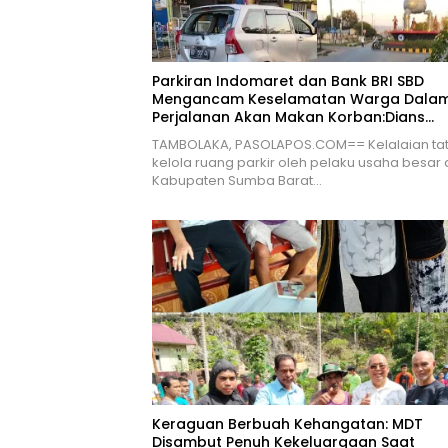
Parkiran Indomaret dan Bank BRI SBD
Mengancam Keselamatan Warga Dala
Perjalanan Akan Makan Korban:Dians
Perhubungan dan Satlantas Didesak
TAMBOLAKA, PASOLAPOS.COM== Kelalaian ta
Bertindak Tegas!
kelola ruang parkir oleh pelaku usaha besar 
Kabupaten Sumba Barat…
Keraguan Berbuah Kehangatan: MDT
Disambut Penuh Kekeluargaan Saat