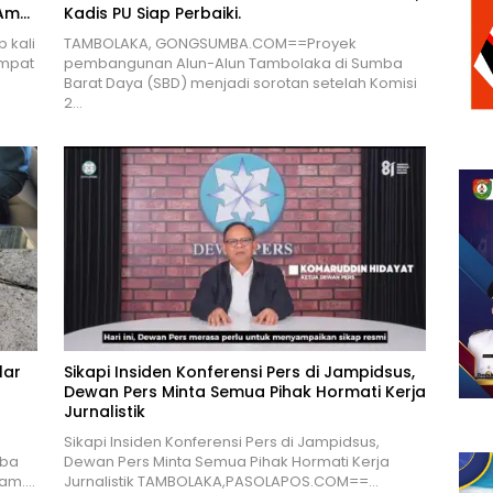
 Ama
Kadis PU Siap Perbaiki.
 kali
TAMBOLAKA, GONGSUMBA.COM==Proyek
empat
pembangunan Alun-Alun Tambolaka di Sumba
Barat Daya (SBD) menjadi sorotan setelah Komisi
2…
lar
Sikapi Insiden Konferensi Pers di Jampidsus,
Dewan Pers Minta Semua Pihak Hormati Kerja
Jurnalistik
Sikapi Insiden Konferensi Pers di Jampidsus,
mba
Dewan Pers Minta Semua Pihak Hormati Kerja
jam….
Jurnalistik TAMBOLAKA,PASOLAPOS.COM==…