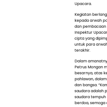
Upacara.
Kegiatan berlan
kepada arwah pa
dan pembacaan n
Inspektur Upacar
cipta yang dipi
untuk para arwa
terakhir.
Dalam amanatnya,
Petrus Mongan 
besarnya, atas k
pahlawan, dalam
dan bangsa. “Kam
saudara adalah p
saudara tempuh a
berdoa, semoga 