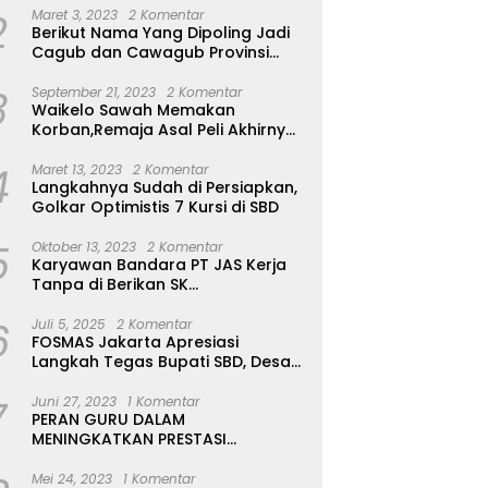
2
Maret 3, 2023
2 Komentar
Berikut Nama Yang Dipoling Jadi
Cagub dan Cawagub Provinsi
NTT, Balon Dari Sumba Belum Ada
3
September 21, 2023
2 Komentar
Waikelo Sawah Memakan
Korban,Remaja Asal Peli Akhirnya
Ditemukan Sudah Tidak Bernyawa
4
Maret 13, 2023
2 Komentar
Langkahnya Sudah di Persiapkan,
Golkar Optimistis 7 Kursi di SBD
5
Oktober 13, 2023
2 Komentar
Karyawan Bandara PT JAS Kerja
Tanpa di Berikan SK
Kontrak,Pengakuan Suruh Tanda
6
Tangan Tanpa di Bacakan Isinya
Juli 5, 2025
2 Komentar
FOSMAS Jakarta Apresiasi
Langkah Tegas Bupati SBD, Desak
Kepala Dinas P & K Dicopot
7
Juni 27, 2023
1 Komentar
PERAN GURU DALAM
MENINGKATKAN PRESTASI
AKADEMIK SISWA
Mei 24, 2023
1 Komentar