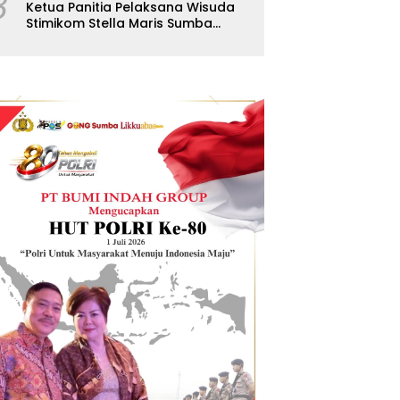
8
Ketua Panitia Pelaksana Wisuda
Stimikom Stella Maris Sumba
Karolus Wulla Rato S.KM.,MM.
Pertegas Batas Pendaftaran
Wisuda