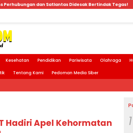
s Didesak Bertindak Tegas!
Bpk.MDT Spontan Bant
Kesehatan
Pendidikan
Pariwisata
Olahraga
H
tik
Tentang Kami
Pedoman Media Siber
P
1
T Hadiri Apel Kehormatan