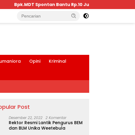
u Rp.10 Juta, Kepada Pengurus KKBD Seluruh Warga Yang
tutup
umaniora
Opini
Kriminal
opular Post
Desember 22, 2022
2 Komentar
Rektor Resmi Lantik Pengurus BEM
dan BLM Unika Weetebula