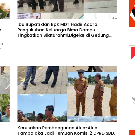
Ibu Bupati dan Bpk MDT Hadir Acara
m
Pengukuhan Keluarga Bima Dompu
Tingkatkan Silaturahmi,Digelar di Gedung
Fortuna Radamata.
ta
di
Kerusakan Pembangunan Alun-Alun
Tambolaka Jadi Temuan Komisi 2 DPRD SBD,