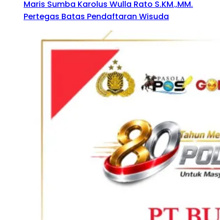
Maris Sumba Karolus Wulla Rato S.KM.,MM.
Pertegas Batas Pendaftaran Wisuda