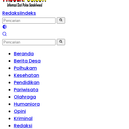
Redaksi
Indeks
Beranda
Berita Desa
Polhukam
Kesehatan
Pendidikan
Pariwisata
Olahraga
Humaniora
Opini
Kriminal
Redaksi