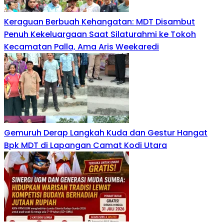
Keraguan Berbuah Kehangatan: MDT Disambut
Penuh Kekeluargaan Saat Silaturahmi ke Tokoh
Kecamatan Palla, Ama Aris Weekaredi
Gemuruh Derap Langkah Kuda dan Gestur Hangat
Bpk MDT di Lapangan Camat Kodi Utara