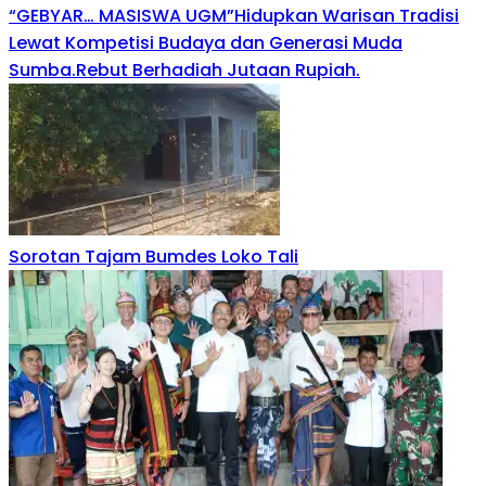
“GEBYAR… MASISWA UGM”Hidupkan Warisan Tradisi
Lewat Kompetisi Budaya dan Generasi Muda
Sumba.Rebut Berhadiah Jutaan Rupiah.
Sorotan Tajam Bumdes Loko Tali