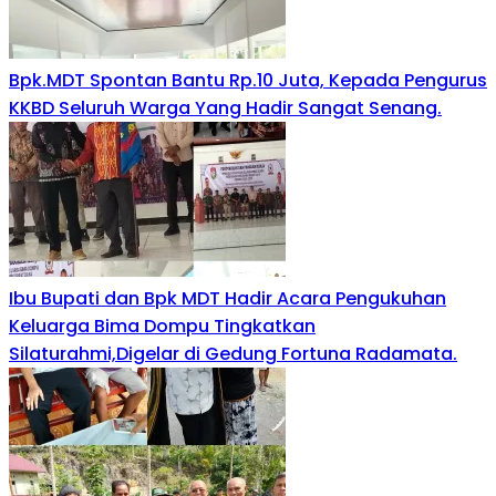
Bpk.MDT Spontan Bantu Rp.10 Juta, Kepada Pengurus
KKBD Seluruh Warga Yang Hadir Sangat Senang.
Ibu Bupati dan Bpk MDT Hadir Acara Pengukuhan
Keluarga Bima Dompu Tingkatkan
Silaturahmi,Digelar di Gedung Fortuna Radamata.