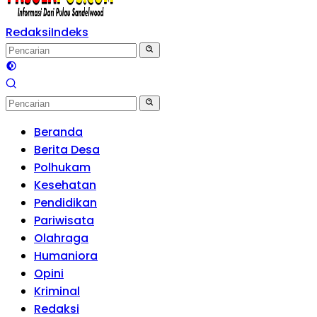
Redaksi
Indeks
Beranda
Berita Desa
Polhukam
Kesehatan
Pendidikan
Pariwisata
Olahraga
Humaniora
Opini
Kriminal
Redaksi