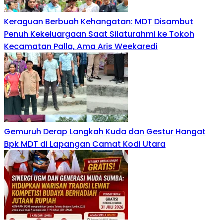
Keraguan Berbuah Kehangatan: MDT Disambut
Penuh Kekeluargaan Saat Silaturahmi ke Tokoh
Kecamatan Palla, Ama Aris Weekaredi
Gemuruh Derap Langkah Kuda dan Gestur Hangat
Bpk MDT di Lapangan Camat Kodi Utara