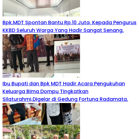
Bpk.MDT Spontan Bantu Rp.10 Juta, Kepada Pengurus
KKBD Seluruh Warga Yang Hadir Sangat Senang.
Ibu Bupati dan Bpk MDT Hadir Acara Pengukuhan
Keluarga Bima Dompu Tingkatkan
Silaturahmi,Digelar di Gedung Fortuna Radamata.