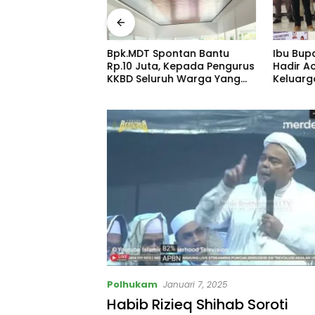
ndomaret dan
Bpk.MDT Spontan Bantu
Ibu Bup
SBD Mengancam
Rp.10 Juta, Kepada Pengurus
Hadir A
an Warga Dalam
KKBD Seluruh Warga Yang
Keluar
 Akan Makan
Hadir Sangat Senang.
Tingkat
ns Perhubungan
Silatura
tas Didesak
Gedung 
Tegas!
Polhukam
Januari 7, 2025
Habib Rizieq Shihab Soroti