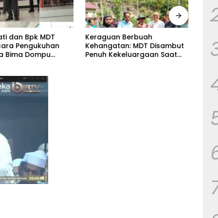
ati dan Bpk MDT
Keraguan Berbuah
Gemu
cara Pengukuhan
Kehangatan: MDT Disambut
Kuda
ga Bima Dompu
Penuh Kekeluargaan Saat
Bpk 
kan
Silaturahmi ke Tokoh
Cama
hmi,Digelar di
Kecamatan Palla, Ama Aris
Fortuna Radamata.
Weekaredi