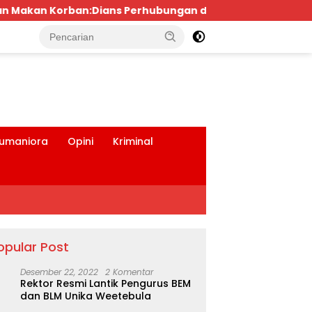
ubungan dan Satlantas Didesak Bertindak Tegas!
tutup
umaniora
Opini
Kriminal
opular Post
Desember 22, 2022
2 Komentar
Rektor Resmi Lantik Pengurus BEM
dan BLM Unika Weetebula