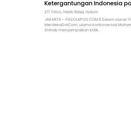
Ketergantungan Indonesia pa
Kritik Tajam Pengelolaan SD
271 Triliun
,
Habib Rizieq
,
Hukum
Korupsi
JAKARTA – PASOLAPOS.COM || Dalam siaran 
MerdekaDotCom, ulama kontroversial Muha
Shihab menyampaikan kritik…