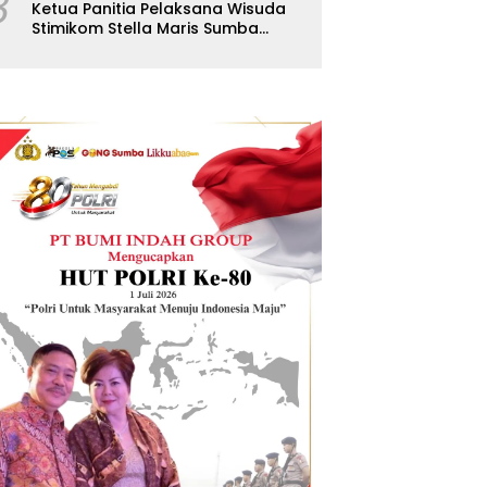
8
Ketua Panitia Pelaksana Wisuda
Stimikom Stella Maris Sumba
Karolus Wulla Rato S.KM.,MM.
Pertegas Batas Pendaftaran
Wisuda