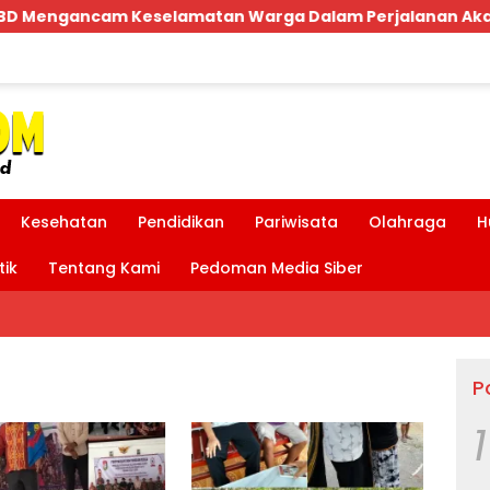
n Warga Dalam Perjalanan Akan Makan Korban:Dians Perh
Kesehatan
Pendidikan
Pariwisata
Olahraga
H
tik
Tentang Kami
Pedoman Media Siber
P
1