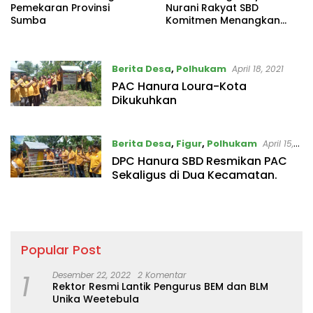
Pemekaran Provinsi
Nurani Rakyat SBD
Sumba
Komitmen Menangkan
Pileg 2024
Berita Desa
,
Polhukam
April 18, 2021
PAC Hanura Loura-Kota
Dikukuhkan
Berita Desa
,
Figur
,
Polhukam
April 15,
2021
DPC Hanura SBD Resmikan PAC
Sekaligus di Dua Kecamatan.
Popular Post
1
Desember 22, 2022
2 Komentar
Rektor Resmi Lantik Pengurus BEM dan BLM
Unika Weetebula