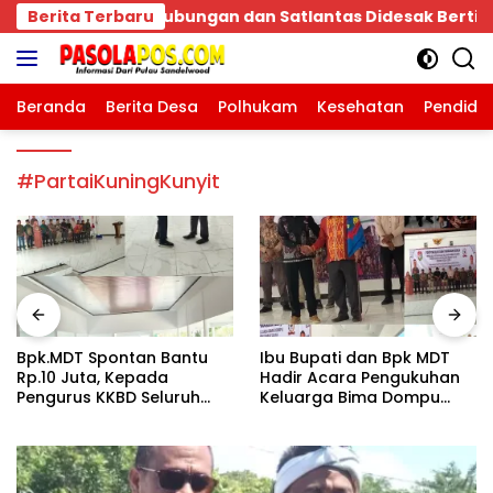
Langsung
n Satlantas Didesak Bertindak Tegas!
Berita Terbaru
Bpk.MDT Sp
ke
konten
Beranda
Berita Desa
Polhukam
Kesehatan
Pendidi
#PartaiKuningKunyit
Bpk.MDT Spontan Bantu
Ibu Bupati dan Bpk MDT
Rp.10 Juta, Kepada
Hadir Acara Pengukuhan
Pengurus KKBD Seluruh
Keluarga Bima Dompu
Warga Yang Hadir Sangat
Tingkatkan
Senang.
Silaturahmi,Digelar di
Gedung Fortuna
Radamata.