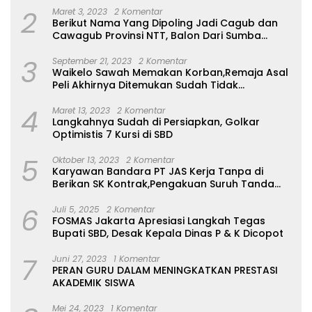
2
Maret 3, 2023
2 Komentar
Berikut Nama Yang Dipoling Jadi Cagub dan
Cawagub Provinsi NTT, Balon Dari Sumba
Belum Ada
3
September 21, 2023
2 Komentar
Waikelo Sawah Memakan Korban,Remaja Asal
Peli Akhirnya Ditemukan Sudah Tidak
Bernyawa
4
Maret 13, 2023
2 Komentar
Langkahnya Sudah di Persiapkan, Golkar
Optimistis 7 Kursi di SBD
5
Oktober 13, 2023
2 Komentar
Karyawan Bandara PT JAS Kerja Tanpa di
Berikan SK Kontrak,Pengakuan Suruh Tanda
Tangan Tanpa di Bacakan Isinya
6
Juli 5, 2025
2 Komentar
FOSMAS Jakarta Apresiasi Langkah Tegas
Bupati SBD, Desak Kepala Dinas P & K Dicopot
7
Juni 27, 2023
1 Komentar
PERAN GURU DALAM MENINGKATKAN PRESTASI
AKADEMIK SISWA
Mei 24, 2023
1 Komentar