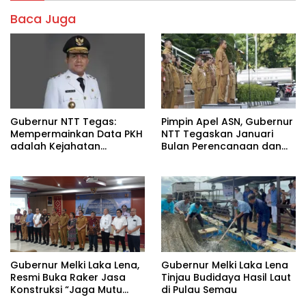
Baca Juga
Gubernur NTT Tegas:
Pimpin Apel ASN, Gubernur
Mempermainkan Data PKH
NTT Tegaskan Januari
adalah Kejahatan
Bulan Perencanaan dan
Kemanusiaan
Disiplin Kerja
Gubernur Melki Laka Lena,
Gubernur Melki Laka Lena
Resmi Buka Raker Jasa
Tinjau Budidaya Hasil Laut
Konstruksi “Jaga Mutu
di Pulau Semau
Pembangunan”