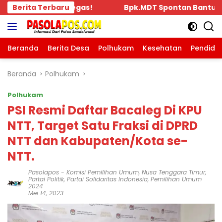
Langsung
DT Spontan Bantu Rp.10 Juta, Kepada Pengurus KKBD Selu
Berita Terbaru
ke
konten
Beranda
Berita Desa
Polhukam
Kesehatan
Pendidi
Beranda
Polhukam
Polhukam
PSI Resmi Daftar Bacaleg Di KPU
NTT, Target Satu Fraksi di DPRD
NTT dan Kabupaten/Kota se-
NTT.
Pasolapos
-
Komisi Pemilihan Umum
,
Nusa Tenggara Timur
,
Partai Politik
,
Partai Solidaritas Indonesia
,
Pemilihan Umum
2024
Mei 14, 2023