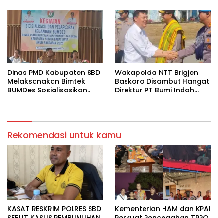
Dinas PMD Kabupaten SBD
Wakapolda NTT Brigjen
Melaksanakan Bimtek
Baskoro Disambut Hangat
BUMDes Sosialisasikan
Direktur PT Bumi Indah
Pelaporan Keuangan
Group di Sumba Barat
Bumdes di Hotel Sinar
Daya
Tambolaka
Rekomendasi untuk kamu
KASAT RESKRIM POLRES SBD
Kementerian HAM dan KPAI
SEBUT KASUS PEMBUNUHAN
Perkuat Pencegahan TPPO