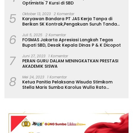
Optimistis 7 Kursi di SBD
5
Oktober 13, 2023
2 Komentar
Karyawan Bandara PT JAS Kerja Tanpa di
Berikan SK Kontrak,Pengakuan Suruh Tanda
Tangan Tanpa di Bacakan Isinya
6
Juli 5, 2025
2 Komentar
FOSMAS Jakarta Apresiasi Langkah Tegas
Bupati SBD, Desak Kepala Dinas P & K Dicopot
7
Juni 27, 2023
1 Komentar
PERAN GURU DALAM MENINGKATKAN PRESTASI
AKADEMIK SISWA
8
Mei 24, 2023
1 Komentar
Ketua Panitia Pelaksana Wisuda Stimikom
Stella Maris Sumba Karolus Wulla Rato
S.KM.,MM. Pertegas Batas Pendaftaran Wisuda