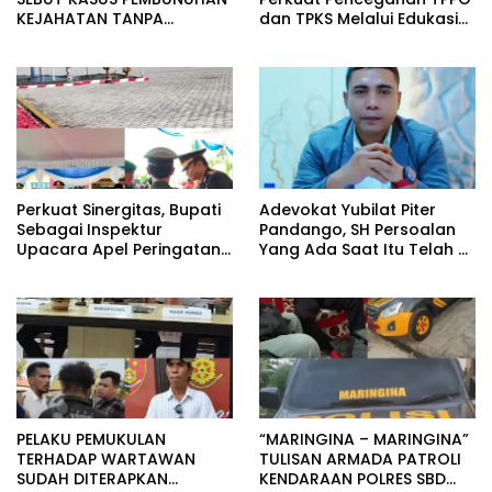
KEJAHATAN TANPA
dan TPKS Melalui Edukasi
TOLERANSI, IMBAL WARGA
Generasi Muda di Sumba.
UTAMAKAN PENDEKATAN
MUSYAWARAH
Perkuat Sinergitas, Bupati
Adevokat Yubilat Piter
Sebagai Inspektur
Pandango, SH Persoalan
Upacara Apel Peringatan
Yang Ada Saat Itu Telah di
HUT Bhayangkara di
Selesaikan Sudah Di
Porles SBD.
Terapkan Yang diBuat.
PELAKU PEMUKULAN
“MARINGINA – MARINGINA”
TERHADAP WARTAWAN
TULISAN ARMADA PATROLI
SUDAH DITERAPKAN
KENDARAAN POLRES SBD