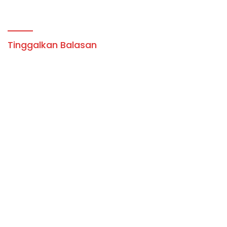
SEBAGAI TERSANGKA.
MERUPAKN IDENTITAS
BUDAYA.
Tinggalkan Balasan