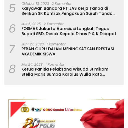
5
Oktober 13, 2023
2 Komentar
Karyawan Bandara PT JAS Kerja Tanpa di
Berikan SK Kontrak,Pengakuan Suruh Tanda
Tangan Tanpa di Bacakan Isinya
6
Juli 5, 2025
2 Komentar
FOSMAS Jakarta Apresiasi Langkah Tegas
Bupati SBD, Desak Kepala Dinas P & K Dicopot
7
Juni 27, 2023
1 Komentar
PERAN GURU DALAM MENINGKATKAN PRESTASI
AKADEMIK SISWA
8
Mei 24, 2023
1 Komentar
Ketua Panitia Pelaksana Wisuda Stimikom
Stella Maris Sumba Karolus Wulla Rato
S.KM.,MM. Pertegas Batas Pendaftaran Wisuda