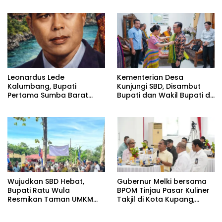
Tanah Tahun 2026
Bakti Religi di Sejumlah
Tempat
Leonardus Lede
Kementerian Desa
Kalumbang, Bupati
Kunjungi SBD, Disambut
Pertama Sumba Barat
Bupati dan Wakil Bupati di
yang Meletakkan Fondasi
Rumah Jabatan
Pemerintahan di Pulau
Sumba
Wujudkan SBD Hebat,
Gubernur Melki bersama
Bupati Ratu Wula
BPOM Tinjau Pasar Kuliner
Resmikan Taman UMKM
Takjil di Kota Kupang,
dan Bukit Wisata Mareda
Pastikan Makanan Aman
Kamou Hasil Kolaborasi