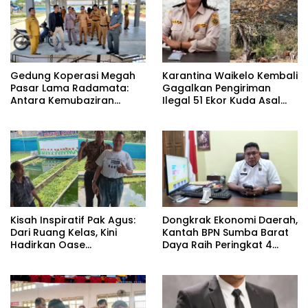
Gedung Koperasi Megah
Karantina Waikelo Kembali
Pasar Lama Radamata:
Gagalkan Pengiriman
Antara Kemubaziran
Ilegal 51 Ekor Kuda Asal
Anggaran dan Solusi Alih
Sumba Barat Daya.
Fungsi
Kisah Inspiratif Pak Agus:
Dongkrak Ekonomi Daerah,
Dari Ruang Kelas, Kini
Kantah BPN Sumba Barat
Hadirkan Oase
Daya Raih Peringkat 4
Pemancingan Keluarga di
PNBP se-NTT
Limbu Watu