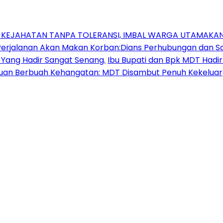
N KEJAHATAN TANPA TOLERANSI, IMBAL WARGA UTAMAK
jalanan Akan Makan Korban:Dians Perhubungan dan Sat
 Yang Hadir Sangat Senang.
Ibu Bupati dan Bpk MDT Had
uan Berbuah Kehangatan: MDT Disambut Penuh Kekeluarg