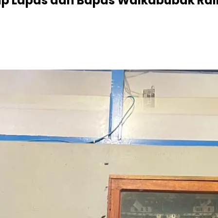
rap Lapas dan Bapas Waikabubak Ra