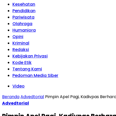
Kesehatan
Pendidikan
Pariwisata
Olahraga
Humaniora
Opini
Kriminal
Redaksi
Kebijakan Privasi
Kode Etik
Tentang Kami
Pedoman Media Siber
Video
Beranda
Advedtorial
Pimpin Apel Pagi, Kadivpas Berha
Advedtorial