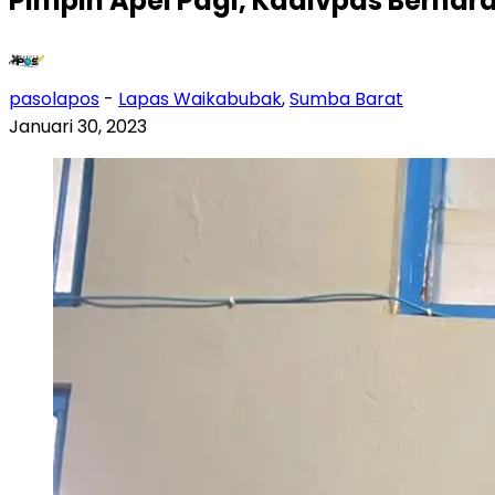
Pimpin Apel Pagi, Kadivpas Berha
pasolapos
-
Lapas Waikabubak
,
Sumba Barat
Januari 30, 2023