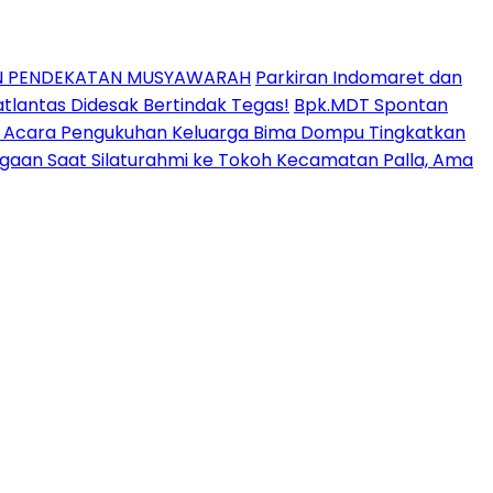
AN PENDEKATAN MUSYAWARAH
Parkiran Indomaret dan
lantas Didesak Bertindak Tegas!
Bpk.MDT Spontan
ir Acara Pengukuhan Keluarga Bima Dompu Tingkatkan
aan Saat Silaturahmi ke Tokoh Kecamatan Palla, Ama