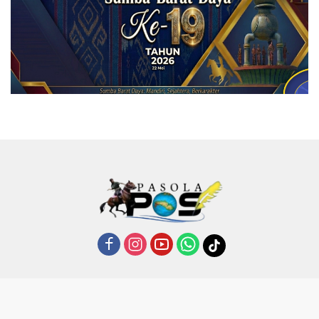
Copyrigth®2024 - Pasola Pos || PT MORI UMA INTERMEDIA