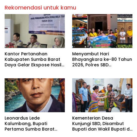
Rekomendasi untuk kamu
Kantor Pertanahan
Menyambut Hari
Kabupaten Sumba Barat
Bhayangkara ke-80 Tahun
Daya Gelar Ekspose Hasil
2026, Polres SBD
Pembaruan Peta Zona Nilai
Melaksanakan Kegiatan
Tanah Tahun 2026
Bakti Religi di Sejumlah
Tempat
Leonardus Lede
Kementerian Desa
Kalumbang, Bupati
Kunjungi SBD, Disambut
Pertama Sumba Barat
Bupati dan Wakil Bupati di
yang Meletakkan Fondasi
Rumah Jabatan