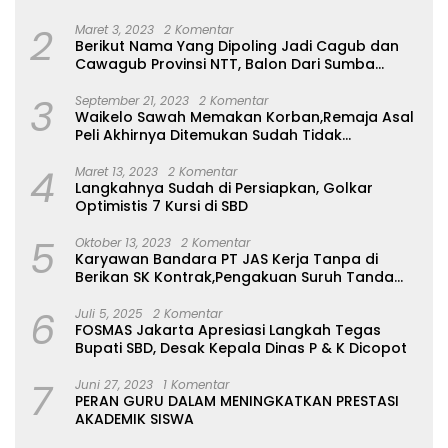
2
Maret 3, 2023
2 Komentar
Berikut Nama Yang Dipoling Jadi Cagub dan
Cawagub Provinsi NTT, Balon Dari Sumba
Belum Ada
3
September 21, 2023
2 Komentar
Waikelo Sawah Memakan Korban,Remaja Asal
Peli Akhirnya Ditemukan Sudah Tidak
Bernyawa
4
Maret 13, 2023
2 Komentar
Langkahnya Sudah di Persiapkan, Golkar
Optimistis 7 Kursi di SBD
5
Oktober 13, 2023
2 Komentar
Karyawan Bandara PT JAS Kerja Tanpa di
Berikan SK Kontrak,Pengakuan Suruh Tanda
Tangan Tanpa di Bacakan Isinya
6
Juli 5, 2025
2 Komentar
FOSMAS Jakarta Apresiasi Langkah Tegas
Bupati SBD, Desak Kepala Dinas P & K Dicopot
7
Juni 27, 2023
1 Komentar
PERAN GURU DALAM MENINGKATKAN PRESTASI
AKADEMIK SISWA