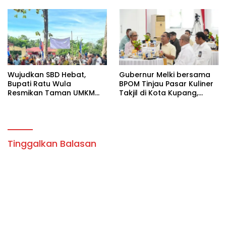
Pemerintahan di Pulau
Sumba
Wujudkan SBD Hebat,
Gubernur Melki bersama
Bupati Ratu Wula
BPOM Tinjau Pasar Kuliner
Resmikan Taman UMKM
Takjil di Kota Kupang,
dan Bukit Wisata Mareda
Pastikan Makanan Aman
Kamou Hasil Kolaborasi
PANA-LPDP
Tinggalkan Balasan