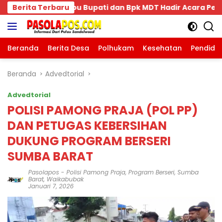
Langsung
 MDT Hadir Acara Pengukuhan Keluarga Bima Dompu Tingka
Berita Terbaru
ke
konten
Beranda
Berita Desa
Polhukam
Kesehatan
Pendidi
Beranda
Advedtorial
Advedtorial
POLISI PAMONG PRAJA (POL PP)
DAN PETUGAS KEBERSIHAN
DUKUNG PROGRAM BERSERI
SUMBA BARAT
Pasolapos
-
Polisi Pamong Praja
,
Program Berseri
,
Sumba
Barat
,
Waikabubak
Januari 7, 2026