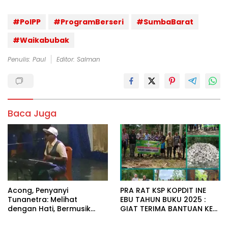
#PolPP
#ProgramBerseri
#SumbaBarat
#Waikabubak
Penulis: Paul
Editor: Salman
Baca Juga
Acong, Penyanyi
PRA RAT KSP KOPDIT INE
Tunanetra: Melihat
EBU TAHUN BUKU 2025 :
dengan Hati, Bermusik
GIAT TERIMA BANTUAN KE
dengan Rasa
STASI-STASI