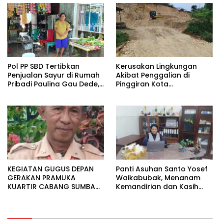
Pol PP SBD Tertibkan
Kerusakan Lingkungan
Penjualan Sayur di Rumah
Akibat Penggalian di
Pribadi Paulina Gau Dede,
Pinggiran Kota
Dinilai Tidak Sesuai
Waikabubak Akan
Regulasi
Menimbulkan Dampak
Sosial Meluas
KEGIATAN GUGUS DEPAN
Panti Asuhan Santo Yosef
GERAKAN PRAMUKA
Waikabubak, Menanam
KUARTIR CABANG SUMBA
Kemandirian dan Kasih
BARAT
Sejak Dini