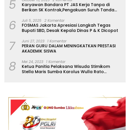
5
hubungi via Telpon tidak
Karyawan Bandara PT JAS Kerja Tanpa di
tersambung . Namun,
Berikan SK Kontrak,Pengakuan Suruh Tanda
hingga saat ini pihak dinas
Tangan Tanpa di Bacakan Isinya
terkait masih irit bicara
6
Juli 5, 2025
2 Komentar
dan belum memberikan
FOSMAS Jakarta Apresiasi Langkah Tegas
jawaban pasti atau rincian
Bupati SBD, Desak Kepala Dinas P & K Dicopot
mengenai mandeknya
honor tenaga paruh
7
Juni 27, 2023
1 Komentar
waktu serta rumor
PERAN GURU DALAM MENINGKATKAN PRESTASI
pemotongan Gaji ke-13. ​
AKADEMIK SISWA
Masyarakat dan para
pegawai berharap pihak
8
Mei 24, 2023
1 Komentar
inspektorat atau lembaga
Ketua Panitia Pelaksana Wisuda Stimikom
pengawas daerah segera
Stella Maris Sumba Karolus Wulla Rato
turun tangan untuk
S.KM.,MM. Pertegas Batas Pendaftaran Wisuda
melakukan audit atau
investigasi mendalam,
guna meluruskan simpang
siur informasi ini agar
pelayanan publik di sektor
kesehatan tidak
terganggu. (Redaksi)