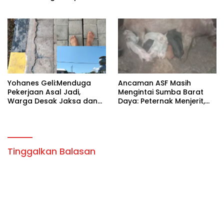
Don Bosco Sumba.
Yohanes Geli:Menduga
Ancaman ASF Masih
Pekerjaan Asal Jadi,
Mengintai Sumba Barat
Warga Desak Jaksa dan
Daya: Peternak Menjerit,
Polisi Selidiki Proyek Alun-
Kebijakan Pemda
Alun Tambolaka.
Dipertanyakan!
Tinggalkan Balasan