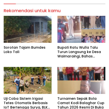
Rekomendasi untuk kamu
Sorotan Tajam Bumdes
Bupati Ratu Wulla Talu
Loko Tali
Turun Langsung ke Desa
Waimaraingi, Bahas
Stunting hingga Jaringan
Internet di Kodi Balaghar
Uji Coba Sistem Irigasi
Turnamen Sepak Bola
Tetes Otomatis Berbasis
Camat Kodi Balaghar Cup
IoT Bertenaga Surya, BLK
Tahun 2026 Resmi Di Buka ‎