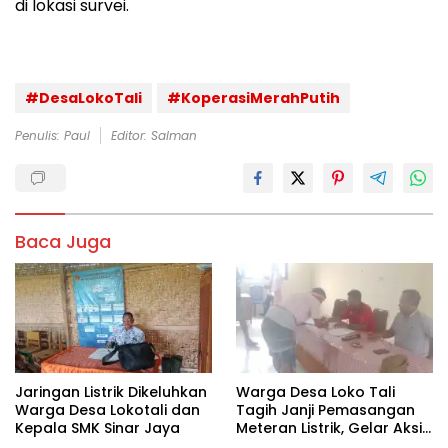
di lokasi survei.
#DesaLokoTali
#KoperasiMerahPutih
Penulis: Paul
Editor: Salman
Baca Juga
Jaringan Listrik Dikeluhkan
Warga Desa Loko Tali
Warga Desa Lokotali dan
Tagih Janji Pemasangan
Kepala SMK Sinar Jaya
Meteran Listrik, Gelar Aksi
ke Kantor Camat Kodi