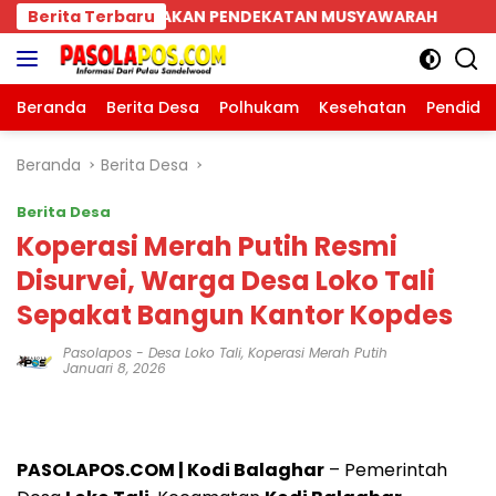
Langsung
 MUSYAWARAH
Berita Terbaru
Parkiran Indomaret dan Bank BRI SB
ke
konten
Beranda
Berita Desa
Polhukam
Kesehatan
Pendidi
Beranda
Berita Desa
Berita Desa
Koperasi Merah Putih Resmi
Disurvei, Warga Desa Loko Tali
Sepakat Bangun Kantor Kopdes
Pasolapos
-
Desa Loko Tali
,
Koperasi Merah Putih
Januari 8, 2026
PASOLAPOS.COM | Kodi Balaghar
– Pemerintah