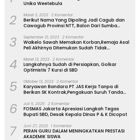
Unika Weetebula
2
Maret 3, 2023
2 Komentar
Berikut Nama Yang Dipoling Jadi Cagub dan
Cawagub Provinsi NTT, Balon Dari Sumba
Belum Ada
3
September 21, 2023
2 Komentar
Waikelo Sawah Memakan Korban,Remaja Asal
Peli Akhirnya Ditemukan Sudah Tidak
Bernyawa
4
Maret 13, 2023
2 Komentar
Langkahnya Sudah di Persiapkan, Golkar
Optimistis 7 Kursi di SBD
5
Oktober 13, 2023
2 Komentar
Karyawan Bandara PT JAS Kerja Tanpa di
Berikan SK Kontrak,Pengakuan Suruh Tanda
Tangan Tanpa di Bacakan Isinya
6
Juli 5, 2025
2 Komentar
FOSMAS Jakarta Apresiasi Langkah Tegas
Bupati SBD, Desak Kepala Dinas P & K Dicopot
7
Juni 27, 2023
1 Komentar
PERAN GURU DALAM MENINGKATKAN PRESTASI
AKADEMIK SISWA