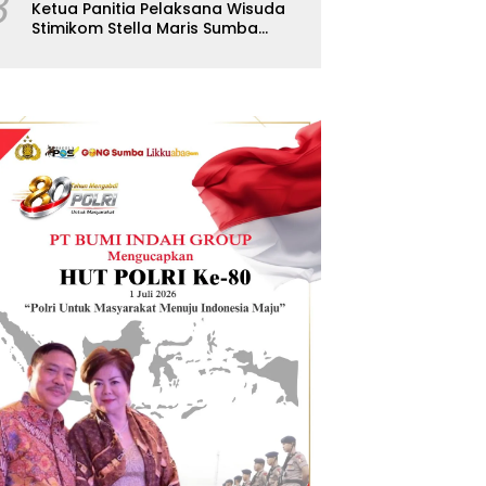
8
Ketua Panitia Pelaksana Wisuda
Stimikom Stella Maris Sumba
Karolus Wulla Rato S.KM.,MM.
Pertegas Batas Pendaftaran
Wisuda