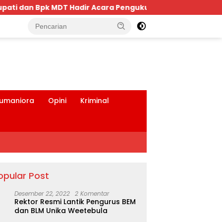
kuhan Keluarga Bima Dompu Tingkatkan Silaturahmi,Digel
tutup
umaniora
Opini
Kriminal
opular Post
Desember 22, 2022
2 Komentar
Rektor Resmi Lantik Pengurus BEM
dan BLM Unika Weetebula