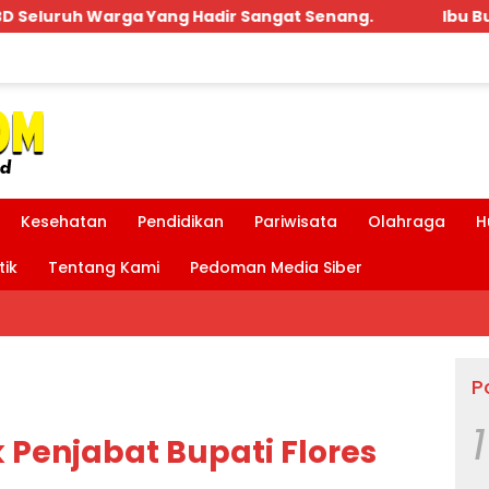
enang.
Ibu Bupati dan Bpk MDT Hadir Acara Pengu
Kesehatan
Pendidikan
Pariwisata
Olahraga
H
tik
Tentang Kami
Pedoman Media Siber
P
1
 Penjabat Bupati Flores