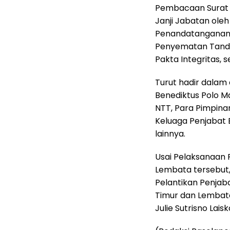
Pembacaan Surat 
Janji Jabatan ole
Penandatanganan B
Penyematan Tanda
Pakta Integritas,
Turut hadir dalam 
Benediktus Polo Ma
NTT, Para Pimpina
Keluaga Penjabat 
lainnya.
Usai Pelaksanaan 
Lembata tersebut,
Pelantikan Penjab
Timur dan Lembata
Julie Sutrisno Lais