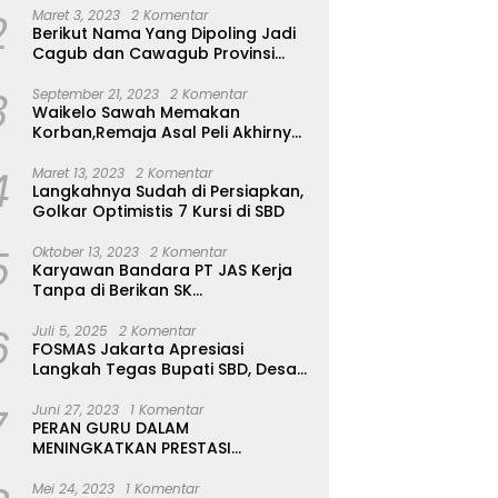
2
Maret 3, 2023
2 Komentar
Berikut Nama Yang Dipoling Jadi
Cagub dan Cawagub Provinsi
NTT, Balon Dari Sumba Belum Ada
3
September 21, 2023
2 Komentar
Waikelo Sawah Memakan
Korban,Remaja Asal Peli Akhirnya
Ditemukan Sudah Tidak Bernyawa
4
Maret 13, 2023
2 Komentar
Langkahnya Sudah di Persiapkan,
Golkar Optimistis 7 Kursi di SBD
5
Oktober 13, 2023
2 Komentar
Karyawan Bandara PT JAS Kerja
Tanpa di Berikan SK
Kontrak,Pengakuan Suruh Tanda
6
Tangan Tanpa di Bacakan Isinya
Juli 5, 2025
2 Komentar
FOSMAS Jakarta Apresiasi
Langkah Tegas Bupati SBD, Desak
Kepala Dinas P & K Dicopot
7
Juni 27, 2023
1 Komentar
PERAN GURU DALAM
MENINGKATKAN PRESTASI
AKADEMIK SISWA
Mei 24, 2023
1 Komentar